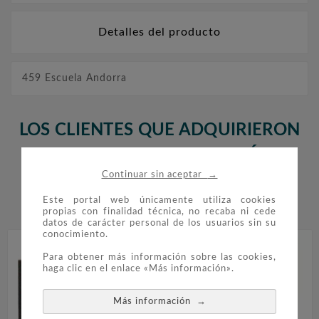
Detalles del producto
459 Escuela Andorra
LOS CLIENTES QUE ADQUIRIERON
ESTE PRODUCTO TAMBIÉN
→
Continuar sin aceptar
COMPRARON:
Este portal web únicamente utiliza cookies


propias con finalidad técnica, no recaba ni cede
datos de carácter personal de los usuarios sin su
conocimiento.
Para obtener más información sobre las cookies,
haga clic en el enlace «Más información».
→
Más información