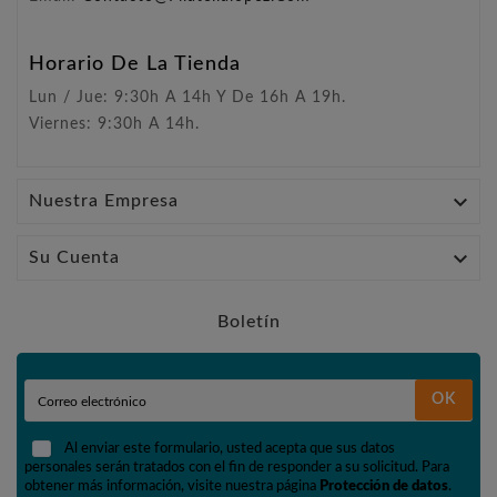
Horario De La Tienda
Lun / Jue: 9:30h A 14h Y De 16h A 19h.
Viernes: 9:30h A 14h.

Nuestra Empresa

Su Cuenta
Boletín
OK
Al enviar este formulario, usted acepta que sus datos
personales serán tratados con el fin de responder a su solicitud. Para
obtener más información, visite nuestra página
Protección de datos
.