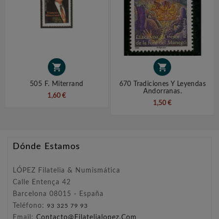


505 F. Miterrand
670 Tradiciones Y Leyendas
Andorranas.
1,60 €
1,50 €
Dónde Estamos
LÓPEZ Filatelia & Numismática
Calle Entença 42
Barcelona 08015 - España
Teléfono:
93 325 79 93
Email:
Contacto@filatelialopez.com