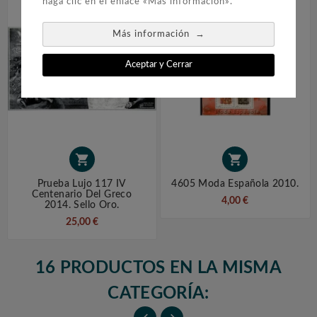
haga clic en el enlace «Más información».
→
Más información
Aceptar y Cerrar


Prueba Lujo 117 IV
4605 Moda Española 2010.
Centenario Del Greco
4,00 €
2014. Sello Oro.
25,00 €
16 PRODUCTOS EN LA MISMA
CATEGORÍA: