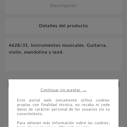
Descripción
Detalles del producto
4628/31. Instrumentos musicales. Guitarra,
violín, mandolina y laúd.
LOS CLIENTES QUE ADQUIRIERON
→
Continuar sin aceptar
ESTE PRODUCTO TAMBIÉN
Este portal web únicamente utiliza cookies
COMPRARON:
propias con finalidad técnica, no recaba ni cede
datos de carácter personal de los usuarios sin su


conocimiento.
Para obtener más información sobre las cookies,