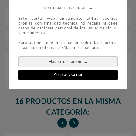
→
Continuar sin aceptar
Descripción
Este portal web únicamente utiliza cookies
propias con finalidad técnica, no recaba ni cede
datos de carácter personal de los usuarios sin su
conocimiento.
Detalles del producto
Para obtener más información sobre las cookies,
haga clic en el enlace «Más información».
4759/60 Cuerpos de la Administración del
→
Más información
Estado.
Aceptar y Cerrar
16 PRODUCTOS EN LA MISMA
CATEGORÍA:

