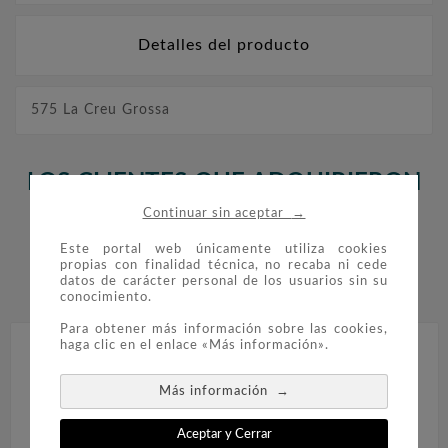
Detalles del producto
575 La Creu Grossa
LOS CLIENTES QUE ADQUIRIERON
→
Continuar sin aceptar
ESTE PRODUCTO TAMBIÉN
Este portal web únicamente utiliza cookies
COMPRARON:
propias con finalidad técnica, no recaba ni cede
datos de carácter personal de los usuarios sin su


conocimiento.
Para obtener más información sobre las cookies,
haga clic en el enlace «Más información».
→
Más información
Aceptar y Cerrar