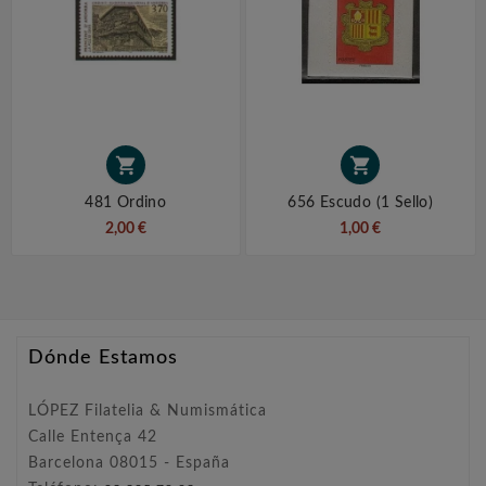


481 Ordino
656 Escudo (1 Sello)
2,00 €
1,00 €
Dónde Estamos
LÓPEZ Filatelia & Numismática
Calle Entença 42
Barcelona 08015 - España