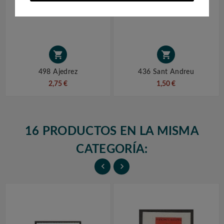


498 Ajedrez
436 Sant Andreu
2,75 €
1,50 €
16 PRODUCTOS EN LA MISMA
CATEGORÍA:

