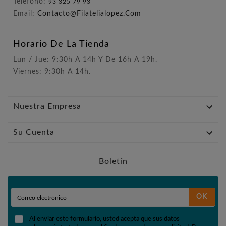
Teléfono:
93 325 79 93
Email:
Contacto@filatelialopez.com
Horario De La Tienda
Lun / Jue: 9:30h A 14h Y De 16h A 19h.
Viernes: 9:30h A 14h.

Nuestra Empresa

Su Cuenta
Boletín
OK
Al enviar este formulario, usted acepta que sus datos