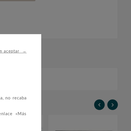
→
in aceptar
a, no recaba


enlace «Más