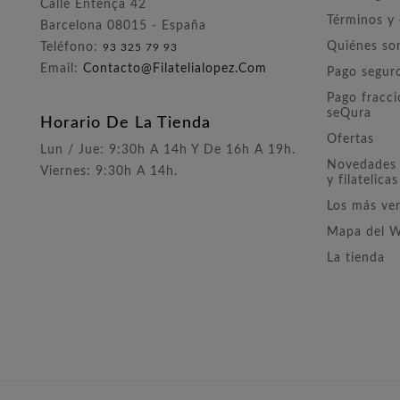
Calle Entença 42
Términos y
Barcelona 08015 - España
Quiénes s
Teléfono:
93 325 79 93
Email:
Contacto@filatelialopez.com
Pago segur
Pago fracc
seQura
Horario De La Tienda
Ofertas
Lun / Jue: 9:30h A 14h Y De 16h A 19h.
Novedades 
Viernes: 9:30h A 14h.
y filatelicas
Los más ve
Mapa del 
La tienda