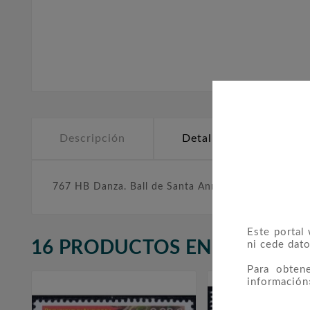
Descripción
Detalles del producto
767 HB Danza. Ball de Santa Anna.
Este portal
16 PRODUCTOS EN LA MISMA
ni cede dato
Para obten
información