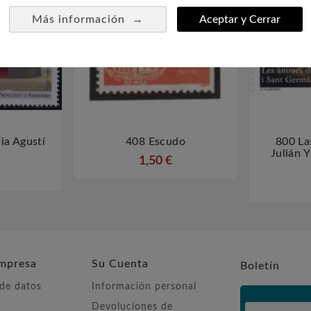
→
Más información
Aceptar y Cerrar
ia Agustí
408 Escudo
800 La



Julián 
1,50 €
mpresa
Su Cuenta
Boletín
 de datos
Información personal
Devoluciones de