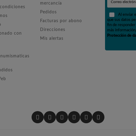
mercancía
 condiciones
Pedidos
Al enviar 
omos
que sus datos pe
Facturas por abono
o
fin de responder 
Direcciones
más información,
ionado con
Protección de d
Mis alertas
numismaticas
ndidos
Web