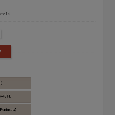
nes:14
O
L)
4/48 H.
Península)