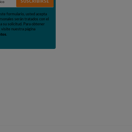
SUSCRIBIRSE
este formulario, usted acepta
rsonales serán tratados con el
a su solicitud. Para obtener
 visite nuestra página
atos
.