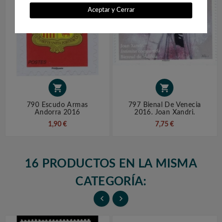
Aceptar y Cerrar


790 Escudo Armas
797 Bienal De Venecia
Andorra 2016
2016. Joan Xandri.
1,90 €
7,75 €
16 PRODUCTOS EN LA MISMA
CATEGORÍA:

