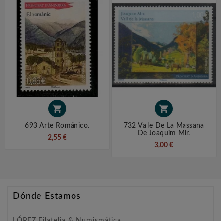


693 Arte Románico.
732 Valle De La Massana
De Joaquim Mir.
2,55 €
3,00 €
Dónde Estamos
LÓPEZ Filatelia & Numismática