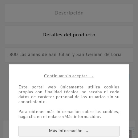
Descripción
Detalles del producto
800 Las almas de San Julián y San Germán de Loria
→
LOS CLIENTES QUE ADQUIRIERON
Continuar sin aceptar
ESTE PRODUCTO TAMBIÉN
Este portal web únicamente utiliza cookies
propias con finalidad técnica, no recaba ni cede
datos de carácter personal de los usuarios sin su
COMPRARON:
conocimiento.


Para obtener más información sobre las cookies,
haga clic en el enlace «Más información».
→
Más información