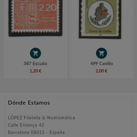


387 Escudo
499 Canillo
1,20 €
2,00 €
Dónde Estamos
LÓPEZ Filatelia & Numismática
Calle Entença 42
Barcelona 08015 - España