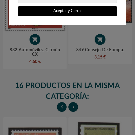
Aceptar y Cerrar


832 Automóviles. Citroën
849 Consejo De Europa.
CX
3,15 €
4,60 €
16 PRODUCTOS EN LA MISMA
CATEGORÍA:

