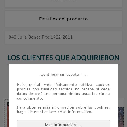
Detalles del producto
843 Julia Bonet Fite 1922-2011
LOS CLIENTES QUE ADQUIRIERON
ESTE PRODUCTO TAMBIÉN
→
Continuar sin aceptar
COMPRARON:
Este portal web únicamente utiliza cookies


propias con finalidad técnica, no recaba ni cede
datos de carácter personal de los usuarios sin su
conocimiento.
Para obtener más información sobre las cookies,
haga clic en el enlace «Más información».
→
Más información