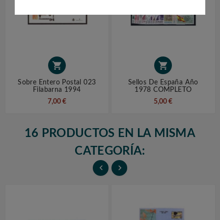


Sobre Entero Postal 023
Sellos De España Año
Filabarna 1994
1978 COMPLETO
7,00 €
5,00 €
16 PRODUCTOS EN LA MISMA
CATEGORÍA:

