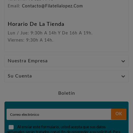
Email:
Contacto@filatelialopez.com
Horario De La Tienda
Lun / Jue: 9:30h A 14h Y De 16h A 19h.
Viernes: 9:30h A 14h.

Nuestra Empresa

Su Cuenta
Boletín
OK
Al enviar este formulario, usted acepta que sus datos
personales serán tratados con el fin de responder a su solicitud. Para