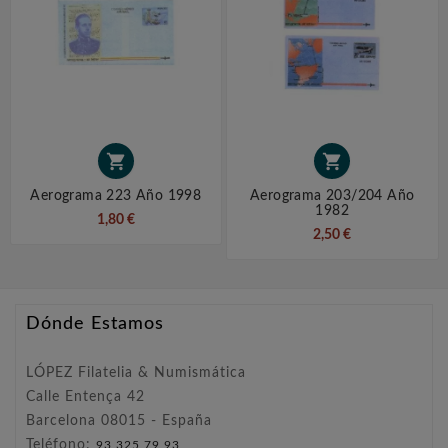


Aerograma 223 Año 1998
Aerograma 203/204 Año
1982
1,80 €
2,50 €
Dónde Estamos
LÓPEZ Filatelia & Numismática
Calle Entença 42
Barcelona 08015 - España
Teléfono:
93 325 79 93