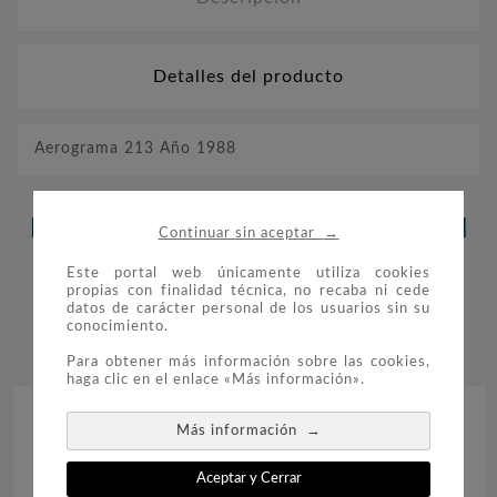
Detalles del producto
Aerograma 213 Año 1988
LOS CLIENTES QUE ADQUIRIERON
→
Continuar sin aceptar
ESTE PRODUCTO TAMBIÉN
Este portal web únicamente utiliza cookies
propias con finalidad técnica, no recaba ni cede
COMPRARON:
datos de carácter personal de los usuarios sin su
conocimiento.


Para obtener más información sobre las cookies,
haga clic en el enlace «Más información».
→
Más información
Aceptar y Cerrar