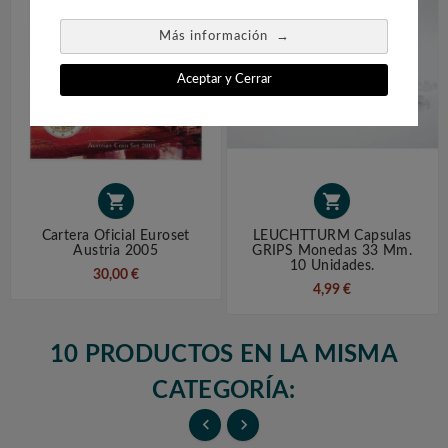
→
Más información
Aceptar y Cerrar


Cartera Oficial Euroset
LEUCHTTURM Capsulas
Austria 2005
GRIPS Monedas 33 Mm.
10 Unidades.
30,00 €
4,99 €
10 PRODUCTOS EN LA MISMA
CATEGORÍA:

