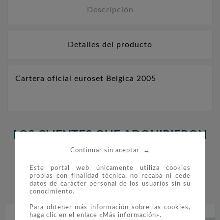
Descripción
Detalles del producto
Cartera oficial euroset Belgica 2005
LOS CLIENTES QUE ADQUIRIERON
→
ESTE PRODUCTO TAMBIÉN
Continuar sin aceptar
COMPRARON:
Este portal web únicamente utiliza cookies
propias con finalidad técnica, no recaba ni cede
datos de carácter personal de los usuarios sin su


conocimiento.
Para obtener más información sobre las cookies,
haga clic en el enlace «Más información».