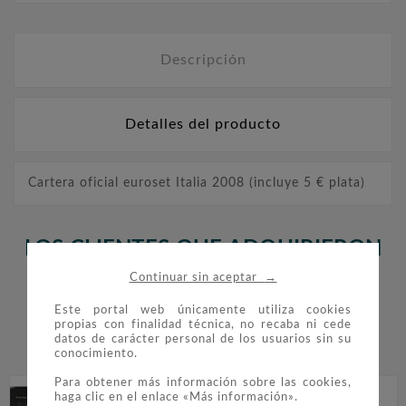
Descripción
Detalles del producto
Cartera oficial euroset Italia 2008 (incluye 5 € plata)
LOS CLIENTES QUE ADQUIRIERON
→
ESTE PRODUCTO TAMBIÉN
Continuar sin aceptar
COMPRARON:
Este portal web únicamente utiliza cookies
propias con finalidad técnica, no recaba ni cede
datos de carácter personal de los usuarios sin su


conocimiento.
Para obtener más información sobre las cookies,
haga clic en el enlace «Más información».