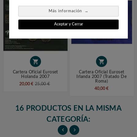
→
Más información
Aceptar y Cerrar


Cartera Oficial Euroset
Cartera Oficial Euroset
Holanda 2007
Irlanda 2007 (tratado De
Roma)
20,00 €
25,00 €
40,00 €
16 PRODUCTOS EN LA MISMA
CATEGORÍA:

