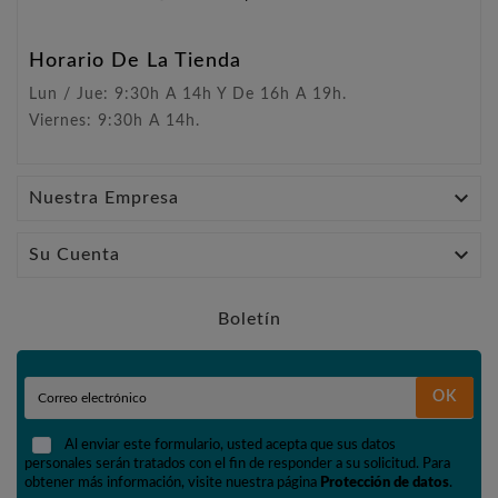
Horario De La Tienda
Lun / Jue: 9:30h A 14h Y De 16h A 19h.
Viernes: 9:30h A 14h.

Nuestra Empresa

Su Cuenta
Boletín
OK
Al enviar este formulario, usted acepta que sus datos
personales serán tratados con el fin de responder a su solicitud. Para
obtener más información, visite nuestra página
Protección de datos
.