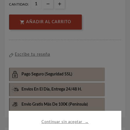
CANTIDAD:

AÑADIR AL CARRITO
Escribe tu reseña
Pago Seguro
(Seguridad SSL)
Envíos En El Día,
Entrega 24/48 H.
Envio Gratis Más De 100€
(Península)
→
Continuar sin aceptar