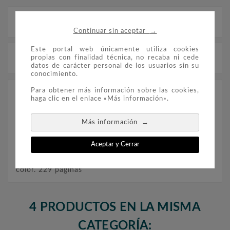
Descripción
→
Continuar sin aceptar
Este portal web únicamente utiliza cookies
Detalles del producto
propias con finalidad técnica, no recaba ni cede
datos de carácter personal de los usuarios sin su
conocimiento.
Para obtener más información sobre las cookies,
5ª Edición de este Catálogo, que amplia el estudio del
haga clic en el enlace «Más información».
coleccionismo de Billetes de Banco, añadiendo nuevos
capítulos, incluyendo más exhaustivamente las letras
de serie de cada año, variedad de pruebas de billetes
→
Más información
y revisión del periodo colonial, actualización de
billetes de la Unión Europea... En definitiva un
Catálogo actualizado, completo y adaptado a las
Aceptar y Cerrar
tendencias recogidas en el mercado actual. Edición
2021. Encuadernación en tapa dura, texto y fotos a
color. 229 páginas
4 PRODUCTOS EN LA MISMA
CATEGORÍA: