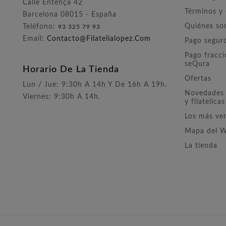
Calle Entença 42
Términos y
Barcelona 08015 - España
Quiénes s
Teléfono:
93 325 79 93
Email:
Contacto@filatelialopez.com
Pago segur
Pago fracc
seQura
Horario De La Tienda
Ofertas
Lun / Jue: 9:30h A 14h Y De 16h A 19h.
Novedades 
Viernes: 9:30h A 14h.
y filatelicas
Los más ve
Mapa del 
La tienda