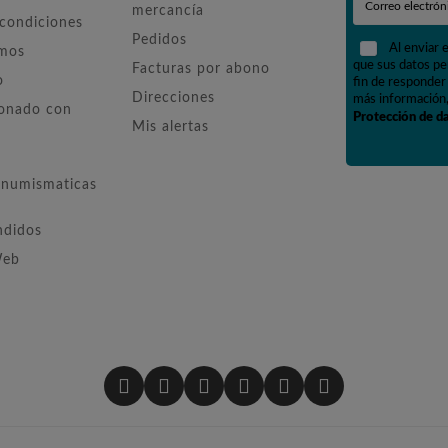
mercancía
 condiciones
Pedidos
Al enviar 
omos
que sus datos pe
Facturas por abono
o
fin de responder 
Direcciones
más información,
ionado con
Protección de d
Mis alertas
numismaticas
ndidos
Web