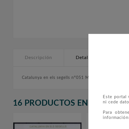
Descripción
Detalles del producto
Catalunya en els segells nº051 Monestir de Ripoll
Este portal
16 PRODUCTOS EN LA MISMA
ni cede dato
Para obten
información