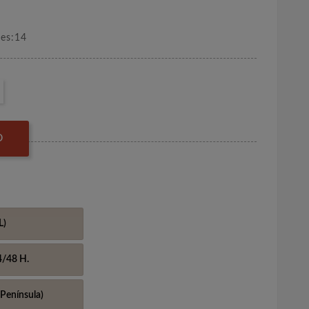
nes:14
O
L)
4/48 H.
Península)