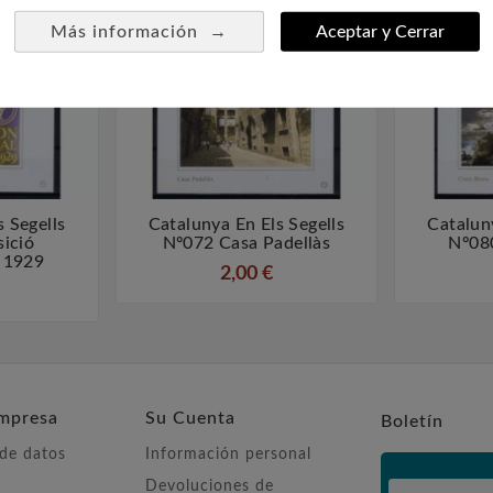
→
Más información
Aceptar y Cerrar
 Segells
Catalunya En Els Segells
Catalun



ició
Nº072 Casa Padellàs
Nº08
l 1929
2,00 €
mpresa
Su Cuenta
Boletín
 de datos
Información personal
Devoluciones de