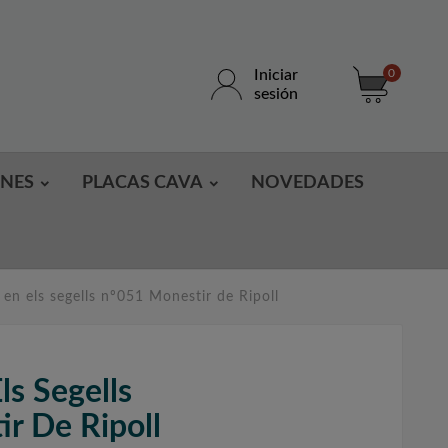
Iniciar
0
sesión
ONES
PLACAS CAVA
NOVEDADES
en els segells nº051 Monestir de Ripoll
ls Segells
r De Ripoll