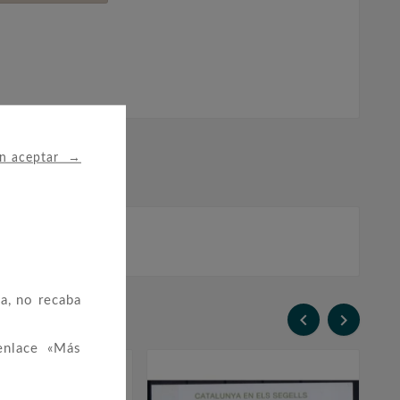
→
in aceptar
a, no recaba


enlace «Más