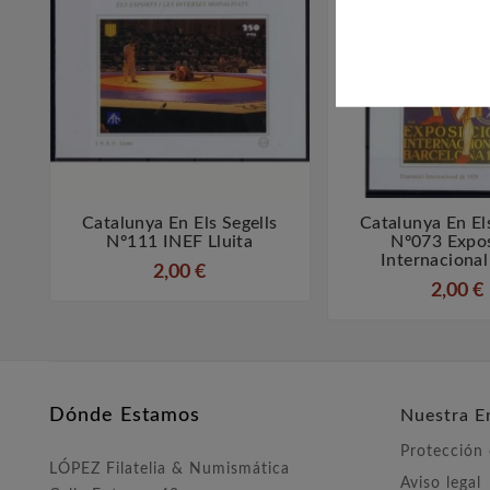
Catalunya En Els Segells
Catalunya En Els



Nº111 INEF Lluita
Nº073 Expos
Internaciona
2,00 €
2,00 €
Dónde Estamos
Nuestra E
Protección
LÓPEZ Filatelia & Numismática
Aviso legal