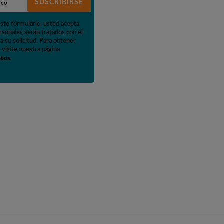
SUSCRIBIRSE
este formulario, usted acepta
rsonales serán tratados con el
a su solicitud. Para obtener
 visite nuestra página
atos
.