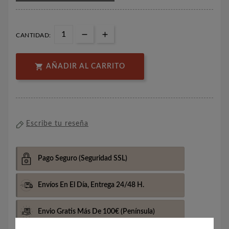
CANTIDAD:

AÑADIR AL CARRITO
Escribe tu reseña
Pago Seguro
(Seguridad SSL)
Envíos En El Día,
Entrega 24/48 H.
Envio Gratis Más De 100€
(Península)