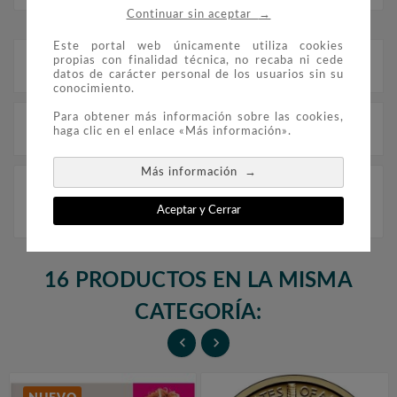
→
Continuar sin aceptar
Este portal web únicamente utiliza cookies
propias con finalidad técnica, no recaba ni cede
Descripción
datos de carácter personal de los usuarios sin su
conocimiento.
Para obtener más información sobre las cookies,
Detalles del producto
haga clic en el enlace «Más información».
→
Más información
Monedas estilo dinastía Qing, de 40 milímetros de
diámetro, con un cuadrado troquelado en el centro. 8
Aceptar y Cerrar
monedas sueltas.
16 PRODUCTOS EN LA MISMA
CATEGORÍA:

