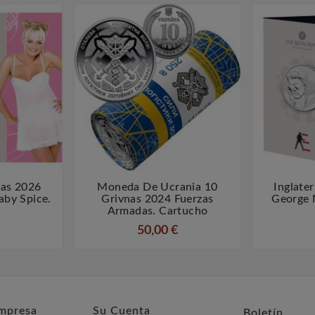
ras 2026
Moneda De Ucrania 10
Inglate



aby Spice.
Grivnas 2024 Fuerzas
George 
Armadas. Cartucho
50,00 €
mpresa
Su Cuenta
Boletín