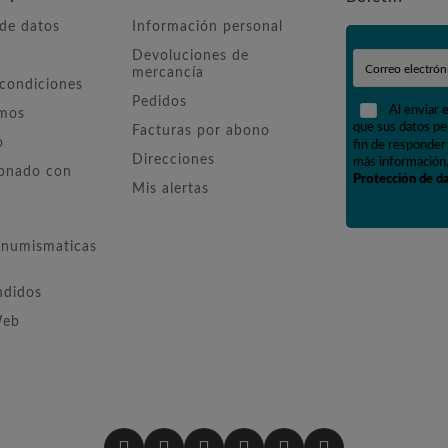
 de datos
Información personal
Devoluciones de
mercancía
 condiciones
Pedidos
Al enviar 
omos
que sus datos pe
Facturas por abono
o
fin de responder 
Direcciones
más información,
ionado con
Protección de d
Mis alertas
numismaticas
ndidos
Web