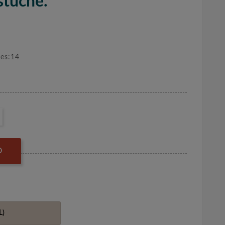
stuche.
nes:14
O
L)