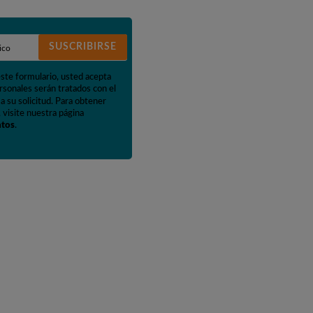
SUSCRIBIRSE
este formulario, usted acepta
rsonales serán tratados con el
a su solicitud. Para obtener
 visite nuestra página
atos
.