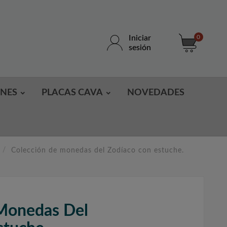
Iniciar
0
sesión
ONES
PLACAS CAVA
NOVEDADES
Colección de monedas del Zodíaco con estuche.
Monedas Del