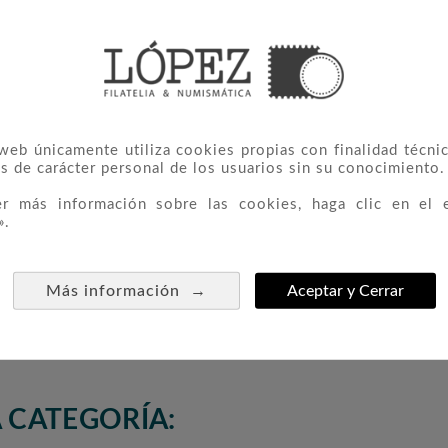
 web únicamente utiliza cookies propias con finalidad técnic
s de carácter personal de los usuarios sin su conocimiento.
er más información sobre las cookies, haga clic en el 
».
cuentro
4267 Campeones Del
4284 
→

Más información


Aceptar y Cerrar
es.
Mundo Baloncesto
1,00 €
 CATEGORÍA: