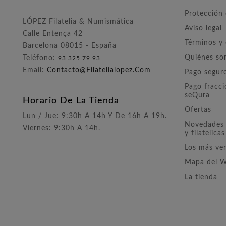
Protección
LÓPEZ Filatelia & Numismática
Aviso legal
Calle Entença 42
Términos y
Barcelona 08015 - España
Quiénes s
Teléfono:
93 325 79 93
Email:
Contacto@filatelialopez.com
Pago segur
Pago fracc
seQura
Horario De La Tienda
Ofertas
Lun / Jue: 9:30h A 14h Y De 16h A 19h.
Novedades 
Viernes: 9:30h A 14h.
y filatelicas
Los más ve
Mapa del 
La tienda