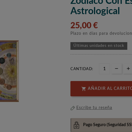
Zodíaco Con E
Astrological
25,00 €
Plazo en días para devolucio
Últimas unidades en stock
CANTIDAD:

AÑADIR AL CARRIT
Escribe tu reseña
Pago Seguro
(Seguridad SS