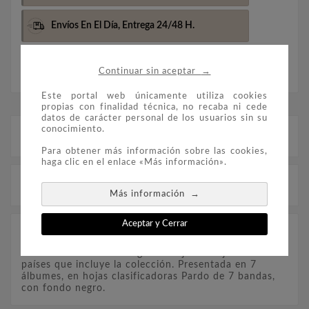
Envíos En El Día,
Entrega 24/48 H.
Envio Gratis Más De 100€
(Península)
→
Continuar sin aceptar
Este portal web únicamente utiliza cookies
propias con finalidad técnica, no recaba ni cede
datos de carácter personal de los usuarios sin su
conocimiento.
Descripción
Para obtener más información sobre las cookies,
haga clic en el enlace «Más información».
Detalles del producto
→
Más información
Aceptar y Cerrar
Colección de sellos y Hojitas Bloque de toda Europa,
contiene miles de sellos nuevos y alguno en usado,
con alto valor de catálogo. Se adjunta hoja con los
países que incluye la colección. Presentada en 7
álbumes, en hojas clasificadoras Pardo de 7 bandas,
con fondo negro.