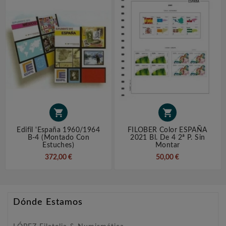


Edifil 'España 1960/1964
FILOBER Color ESPAÑA
B-4 (montado Con
2021 Bl. De 4 2ª P. Sin
Estuches)
Montar
372,00 €
50,00 €
Dónde Estamos