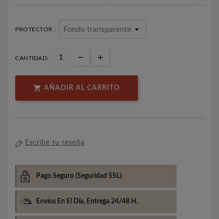
PROTECTOR :
CANTIDAD:

AÑADIR AL CARRITO
Escribe tu reseña
Pago Seguro
(Seguridad SSL)
Envíos En El Día,
Entrega 24/48 H.