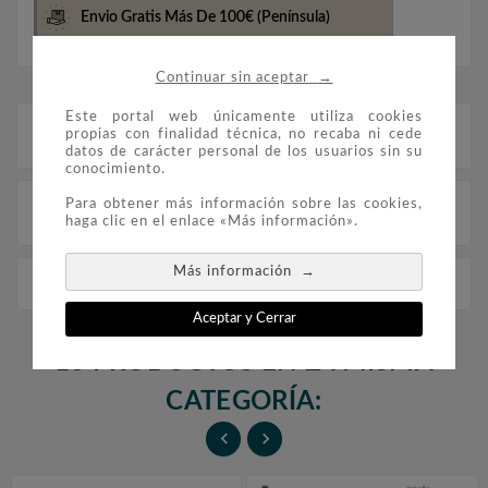
Envio Gratis Más De 100€
(Península)
→
Continuar sin aceptar
Este portal web únicamente utiliza cookies
Descripción
propias con finalidad técnica, no recaba ni cede
datos de carácter personal de los usuarios sin su
conocimiento.
Para obtener más información sobre las cookies,
Detalles del producto
haga clic en el enlace «Más información».
→
Más información
Edifil 'España 1981/1987 B-4 (montado con estuches)
Aceptar y Cerrar
16 PRODUCTOS EN LA MISMA
CATEGORÍA:

