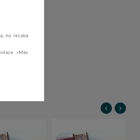
a, no recaba
enlace «Más

