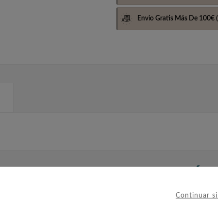
Envio Gratis Más De 100€
(
IERON ESTE PRODUCTO TAMBIÉ
Continuar s