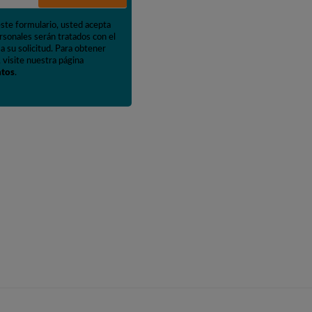
este formulario, usted acepta
rsonales serán tratados con el
a su solicitud. Para obtener
 visite nuestra página
atos
.