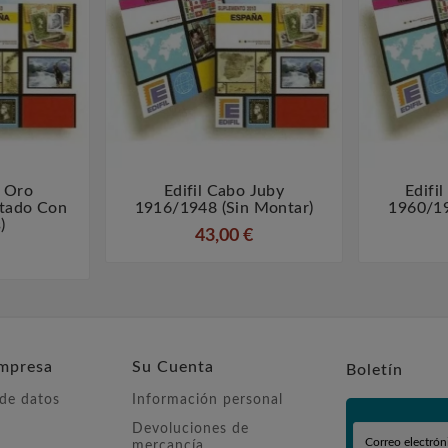
e Oro
Edifil Cabo Juby
Edifi



tado Con
1916/1948 (sin Montar)
1960/19
)
43,00 €
mpresa
Su Cuenta
Boletín
 de datos
Información personal
Devoluciones de
mercancía