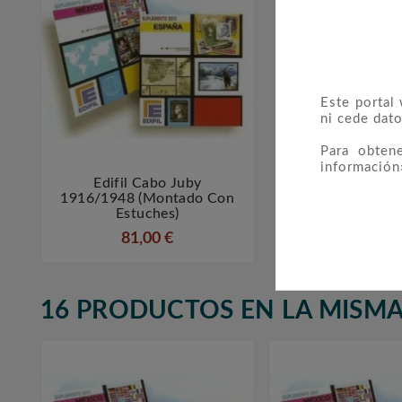
Este portal
ni cede dato
Para obten
información
Edifil Cabo Juby


1916/1948 (montado Con
Estuches)
81,00 €
16 PRODUCTOS EN LA MISMA