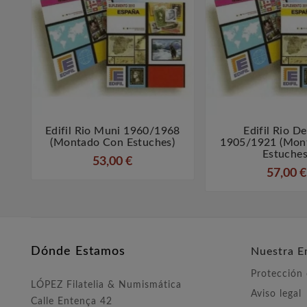
Edifil Rio Muni 1960/1968
Edifil Rio D



(montado Con Estuches)
1905/1921 (mon
Estuches
53,00 €
57,00 €
Dónde Estamos
Nuestra E
Protección
LÓPEZ Filatelia & Numismática
Aviso legal
Calle Entença 42