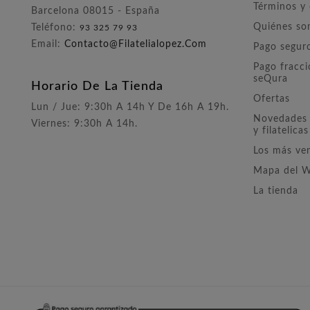
Términos y
Barcelona 08015 - España
Quiénes s
Teléfono:
93 325 79 93
Email:
Contacto@filatelialopez.com
Pago segur
Pago fracc
seQura
Horario De La Tienda
Ofertas
Lun / Jue: 9:30h A 14h Y De 16h A 19h.
Novedades 
Viernes: 9:30h A 14h.
y filatelicas
Los más ve
Mapa del 
La tienda