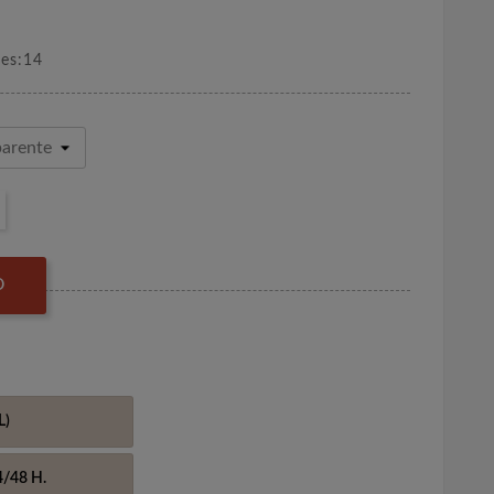
nes:14
O
L)
4/48 H.