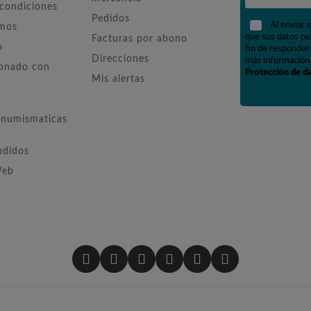
 condiciones
Pedidos
Al enviar 
omos
que sus datos pe
Facturas por abono
o
fin de responder 
Direcciones
más información,
ionado con
Protección de d
Mis alertas
numismaticas
ndidos
Web