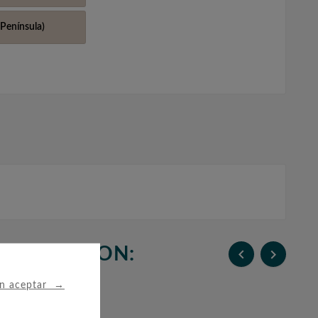
Península)
N COMPRARON:


→
in aceptar