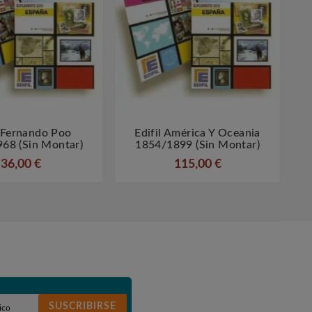
l Fernando Poo
Edifil América Y Oceania




68 (sin Montar)
1854/1899 (sin Montar)
36,00 €
115,00 €
SUSCRIBIRSE