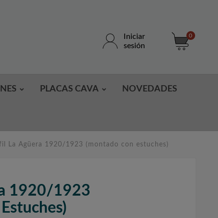
Iniciar
0
sesión
ONES
PLACAS CAVA
NOVEDADES
fil La Agüera 1920/1923 (montado con estuches)
era 1920/1923
Estuches)