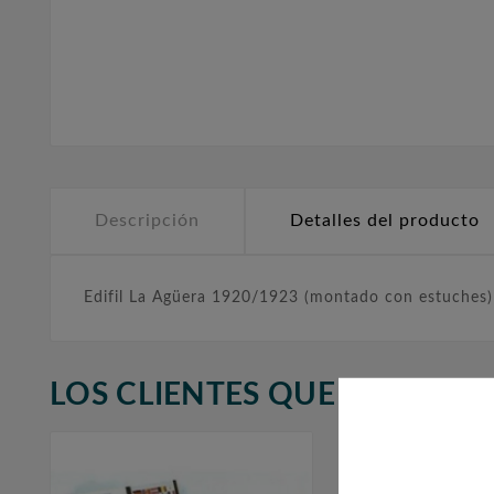
Descripción
Detalles del producto
Edifil La Agüera 1920/1923 (montado con estuches)
LOS CLIENTES QUE ADQUIR