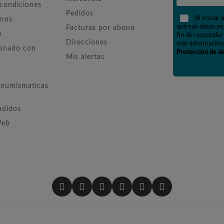
 condiciones
Pedidos
Al enviar 
omos
que sus datos pe
Facturas por abono
o
fin de responder 
Direcciones
más información,
ionado con
Protección de d
Mis alertas
numismaticas
ndidos
Web