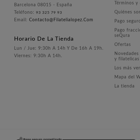
Términos y
Barcelona 08015 - España
Quiénes s
Teléfono:
93 325 79 93
Email:
Contacto@filatelialopez.com
Pago segur
Pago fracc
seQura
Horario De La Tienda
Ofertas
Lun / Jue: 9:30h A 14h Y De 16h A 19h.
Novedades 
Viernes: 9:30h A 14h.
y filatelicas
Los más ve
Mapa del 
La tienda