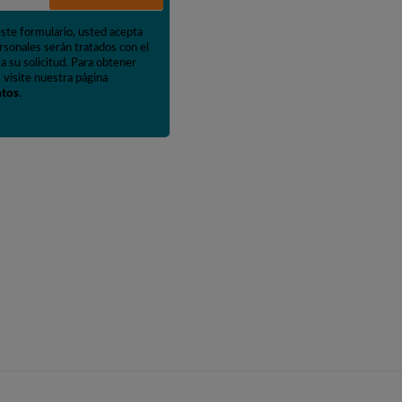
este formulario, usted acepta
rsonales serán tratados con el
a su solicitud. Para obtener
 visite nuestra página
atos
.