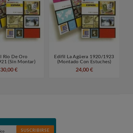
il Rio De Oro
Edifil La Agüera 1920/1923




21 (sin Montar)
(montado Con Estuches)
30,00 €
24,00 €
SUSCRIBIRSE