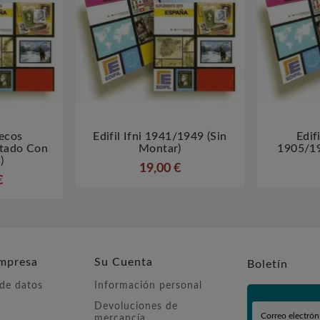
uecos
Edifil Ifni 1941/1949 (sin
Edif



tado Con
Montar)
1905/19
)
19,00 €
€
mpresa
Su Cuenta
Boletín
 de datos
Información personal
Devoluciones de
mercancía