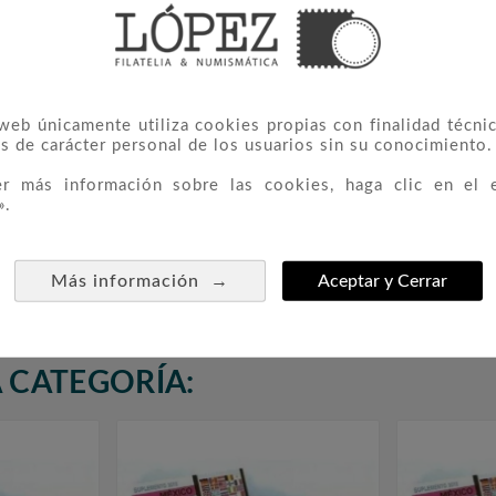
 web únicamente utiliza cookies propias con finalidad técnic
s de carácter personal de los usuarios sin su conocimiento.
er más información sobre las cookies, haga clic en el 
».
adrid. 1
Edifil Africa Occidental
Mexico



C.
1949/1951 (montado Con
Estuches)
→
Más información
Aceptar y Cerrar
17,00 €
 CATEGORÍA: