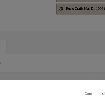
Envio Gratis Más De 100€
(
)
IERON ESTE PRODUCTO TAMBIÉ
Continuar s