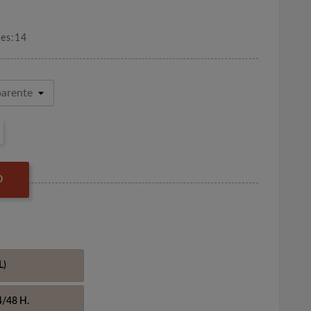
nes:14
O
L)
4/48 H.