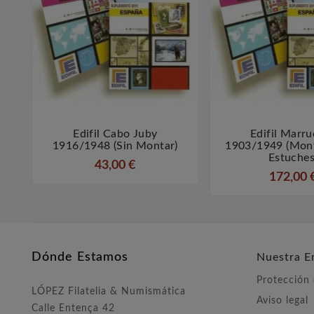
Edifil Cabo Juby
Edifil Marr



1916/1948 (sin Montar)
1903/1949 (mon
Estuches
43,00 €
172,00 
Dónde Estamos
Nuestra E
Protección
LÓPEZ Filatelia & Numismática
Aviso legal
Calle Entença 42