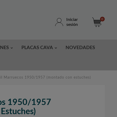
Iniciar
0
sesión
ONES
PLACAS CAVA
NOVEDADES
fil Marruecos 1950/1957 (montado con estuches)
cos 1950/1957
Estuches)