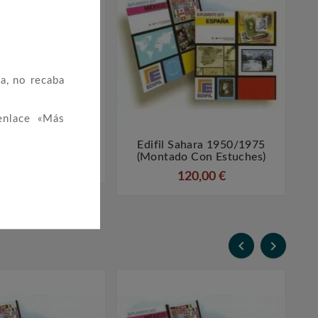
a, no recaba
enlace «Más
 10 Pesos 1977
Edifil Sahara 1950/1975




(montado Con Estuches)
2,50 €
120,00 €

