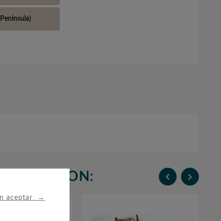
Península)
N COMPRARON:


→
in aceptar