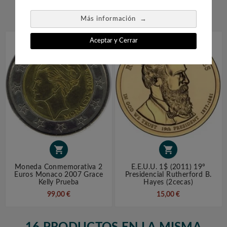


→
Más información
Aceptar y Cerrar


Moneda Conmemorativa 2
E.E.U.U. 1$ (2011) 19º
Euros Monaco 2007 Grace
Presidencial Rutherford B.
Kelly Prueba
Hayes (2cecas)
99,00 €
15,00 €