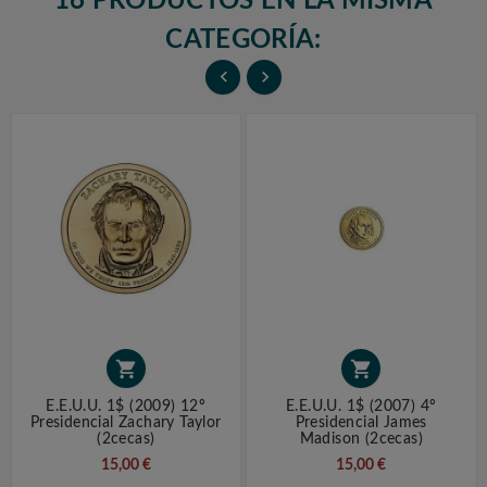
16 PRODUCTOS EN LA MISMA
CATEGORÍA:




E.E.U.U. 1$ (2009) 12º
E.E.U.U. 1$ (2007) 4º
Presidencial Zachary Taylor
Presidencial James
(2cecas)
Madison (2cecas)
15,00 €
15,00 €