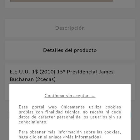
Descripción
Detalles del producto
E.E.U.U. 1$ (2010) 15º Presidencial James
Buchanan (2cecas)
→
Continuar sin aceptar
Este portal web únicamente utiliza cookies
propias con finalidad técnica, no recaba ni cede
LOS CLIENTES QUE ADQUIRIERON
datos de carácter personal de los usuarios sin su
conocimiento.
ESTE PRODUCTO TAMBIÉN
Para obtener más información sobre las cookies,
COMPRARON:
haga clic en el enlace «Más información».