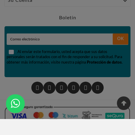

Su Cuenta
Boletín
OK
Al enviar este formulario, usted acepta que sus datos
personales serán tratados con el fin de responder a su solicitud. Para
obtener más información, visite nuestra página
Protección de datos
.