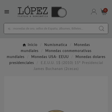

0
Inicio
Numismatica
Monedas
mundiales
Monedas conmemorativas
mundiales
Monedas USA- EEUU
Monedas dolares
presidenciales
E.E.U.U. 1$ (2010) 15º Presidencial
James Buchanan (2cecas)