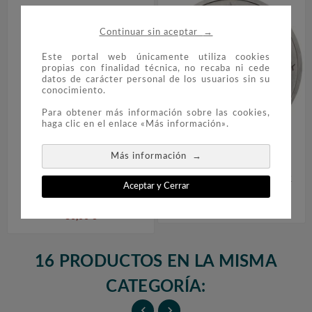
→
Continuar sin aceptar
Este portal web únicamente utiliza cookies
propias con finalidad técnica, no recaba ni cede
datos de carácter personal de los usuarios sin su
conocimiento.
Para obtener más información sobre las cookies,
haga clic en el enlace «Más información».


→
Más información
Moneda Conmemorativa 2
Moneda Conmemorativa 2
Aceptar y Cerrar
Euros San Marino 2010
Euros Portugal 2010.
Botticelli
8,00 €
80,00 €
16 PRODUCTOS EN LA MISMA
CATEGORÍA:

