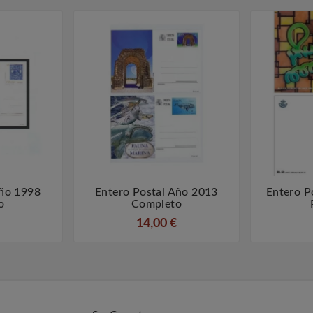
Año 1998
Entero Postal Año 2013
Entero P



o
Completo
14,00 €