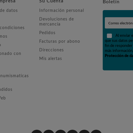
mpresa
Su Cuenta
Boletín
 de datos
Información personal
Devoluciones de
mercancía
 condiciones
Pedidos
Al enviar 
omos
que sus datos pe
Facturas por abono
o
fin de responder 
Direcciones
más información,
ionado con
Protección de d
Mis alertas
numismaticas
ndidos
Web