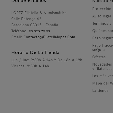
Dónde Estamos
Nuestra E
Protección
LÓPEZ Filatelia & Numismática
Aviso legal
Calle Entença 42
Términos y
Barcelona 08015 - España
Quiénes s
Teléfono:
93 325 79 93
Email:
Contacto@filatelialopez.com
Pago segur
Pago fracc
seQura
Horario De La Tienda
Ofertas
Lun / Jue: 9:30h A 14h Y De 16h A 19h.
Novedades 
Viernes: 9:30h A 14h.
y filatelicas
Los más ve
Mapa del 
La tienda