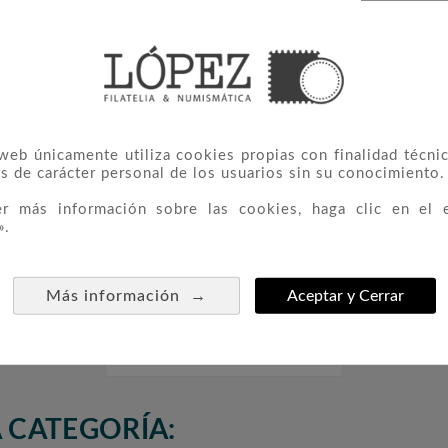
 web únicamente utiliza cookies propias con finalidad técnic
s de carácter personal de los usuarios sin su conocimiento.
er más información sobre las cookies, haga clic en el 
».
Promoción
Entero Postal Año 2023
Sobre E
→
Más información
Aceptar y Cerrar



a 2019.
Exposiciones Territoriales.
Convenc
FESOFI
15,00 €
 CATEGORÍA: