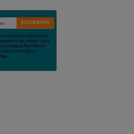
SUSCRIBIRSE
este formulario, usted acepta
rsonales serán tratados con el
a su solicitud. Para obtener
 visite nuestra página
atos
.