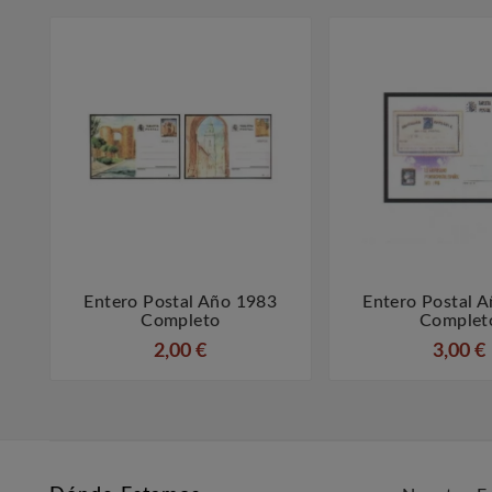
Entero Postal Año 1983
Entero Postal 



Completo
Complet
2,00 €
3,00 €