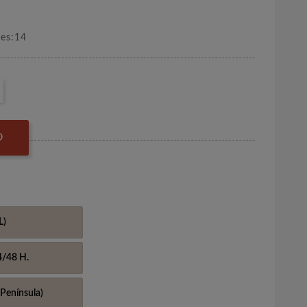
nes:14
O
L)
4/48 H.
Península)