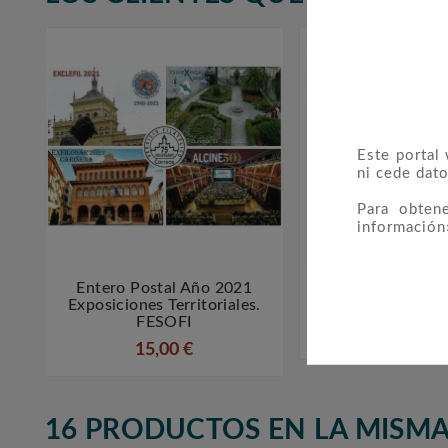
Este portal
ni cede dato
Para obten
información
Entero Postal Año 2021
5360CP Carnet 



Exposiciones Territoriales.
De La Filateli
FESOFI
50,00 €
15,00 €
16 PRODUCTOS EN LA MISMA