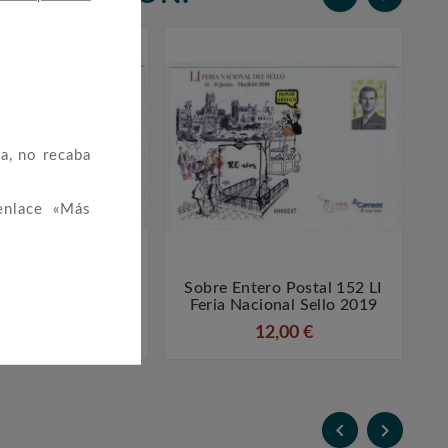
a, no recaba
enlace «Más
ntero Postal 151
Sobre Entero Postal 152 LI




ión Málaga 2019
Feria Nacional Sello 2019
12,00 €
12,00 €

