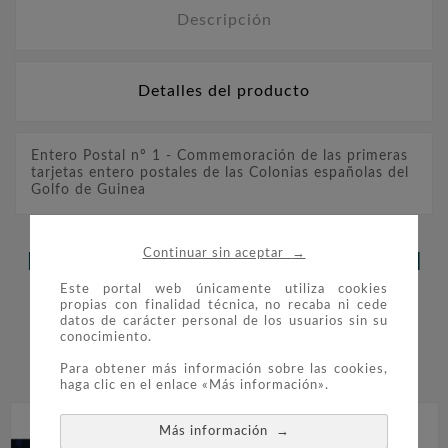
Descripción
Detalles del producto
Entero Postal nº 1 - Commemoración de las primeras
tarjetas entero postales de las Colonias españolas del
Golfo de Guinea
→
Continuar sin aceptar
LOS CLIENTES QUE ADQUIRIERON
Este portal web únicamente utiliza cookies
ESTE PRODUCTO TAMBIÉN
propias con finalidad técnica, no recaba ni cede
datos de carácter personal de los usuarios sin su
COMPRARON:
conocimiento.


Para obtener más información sobre las cookies,
haga clic en el enlace «Más información».
→
Más información