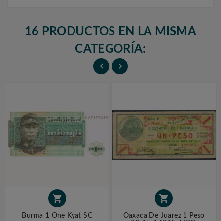
16 PRODUCTOS EN LA MISMA
CATEGORÍA:




Burma 1 One Kyat SC
Oaxaca De Juarez 1 Peso