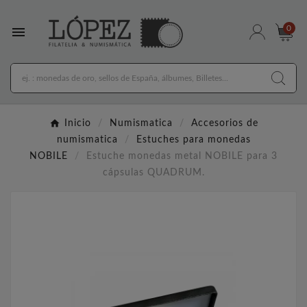

0
Inicio
Numismatica
Accesorios de
numismatica
Estuches para monedas
NOBILE
Estuche monedas metal NOBILE para 3
cápsulas QUADRUM.