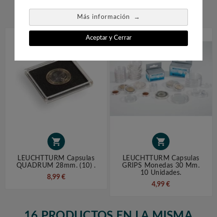


→
Más información
Aceptar y Cerrar


LEUCHTTURM Capsulas
LEUCHTTURM Capsulas
QUADRUM 28mm. (10) .
GRIPS Monedas 30 Mm.
10 Unidades.
8,99 €
4,99 €
16 PRODUCTOS EN LA MISMA