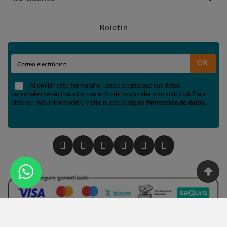
Boletín
OK
Al enviar este formulario, usted acepta que sus datos
personales serán tratados con el fin de responder a su solicitud. Para
obtener más información, visite nuestra página
Protección de datos
.
© 2002 - Tienda De Numismática Y Filatelia López