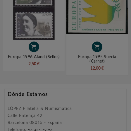


Europa 1996 Aland (sellos)
Europa 1995 Suecia
(carnet)
2,50 €
12,00 €
Dónde Estamos
LÓPEZ Filatelia & Numismática
Calle Entença 42
Barcelona 08015 - España
Teléfono:
93 325 79 93