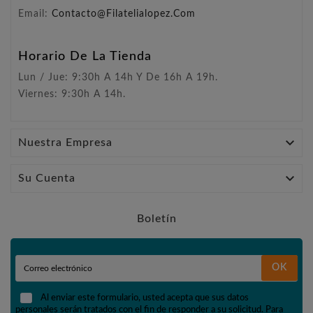
Email:
Contacto@filatelialopez.com
Horario De La Tienda
Lun / Jue: 9:30h A 14h Y De 16h A 19h.
Viernes: 9:30h A 14h.

Nuestra Empresa

Su Cuenta
Boletín
OK
Al enviar este formulario, usted acepta que sus datos
personales serán tratados con el fin de responder a su solicitud. Para