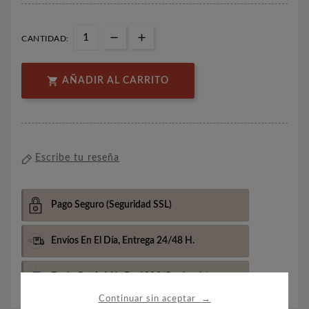
CANTIDAD:

AÑADIR AL CARRITO
Escribe tu reseña
Pago Seguro
(Seguridad SSL)
Envíos En El Día,
Entrega 24/48 H.
Envio Gratis Más De 100€
(Península)
→
Continuar sin aceptar