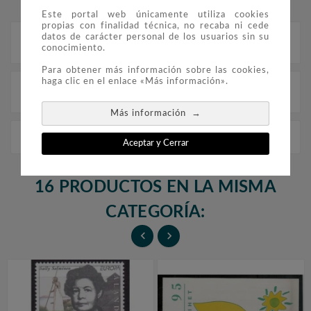
Este portal web únicamente utiliza cookies
propias con finalidad técnica, no recaba ni cede
datos de carácter personal de los usuarios sin su
Descripción
conocimiento.
Para obtener más información sobre las cookies,
haga clic en el enlace «Más información».
Detalles del producto
→
Más información
Europa 1992 Inglaterra (sellos)
Aceptar y Cerrar
16 PRODUCTOS EN LA MISMA
CATEGORÍA:

