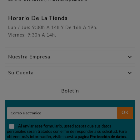
Horario De La Tienda
Lun / Jue: 9:30h A 14h Y De 16h A 19h.
Viernes: 9:30h A 14h.

Nuestra Empresa

Su Cuenta
Boletín
OK
Al enviar este formulario, usted acepta que sus datos
personales serán tratados con el fin de responder a su solicitud. Para
obtener más información, visite nuestra página
Protección de datos
.