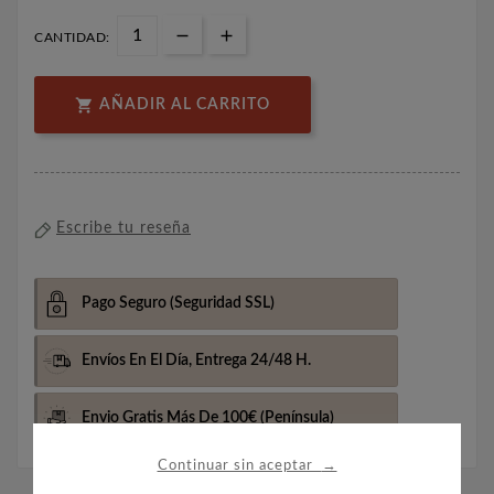
CANTIDAD:

AÑADIR AL CARRITO
Escribe tu reseña
Pago Seguro
(Seguridad SSL)
Envíos En El Día,
Entrega 24/48 H.
Envio Gratis Más De 100€
(Península)
→
Continuar sin aceptar