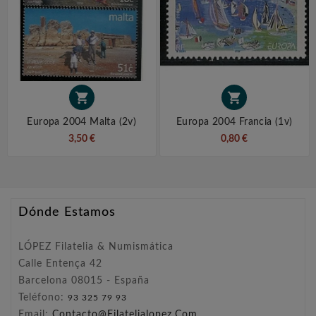


Europa 2004 Malta (2v)
Europa 2004 Francia (1v)
3,50 €
0,80 €
Dónde Estamos
LÓPEZ Filatelia & Numismática
Calle Entença 42
Barcelona 08015 - España
Teléfono:
93 325 79 93
Email:
Contacto@filatelialopez.com