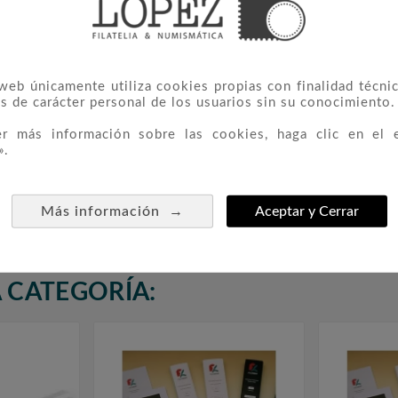
 web únicamente utiliza cookies propias con finalidad técnic
s de carácter personal de los usuarios sin su conocimiento.
er más información sobre las cookies, haga clic en el 
».
 ESPAÑA
FILOBER Sellos ESPAÑA
FILOBE



n Montar.
2014 Sin Montar
Triptico
→
Más información
Aceptar y Cerrar
50,00 €
 CATEGORÍA: