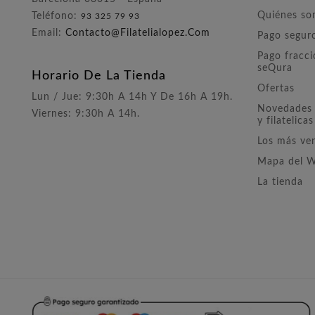
Quiénes s
Teléfono:
93 325 79 93
Email:
Contacto@filatelialopez.com
Pago segur
Pago fracc
seQura
Horario De La Tienda
Ofertas
Lun / Jue: 9:30h A 14h Y De 16h A 19h.
Novedades 
Viernes: 9:30h A 14h.
y filatelicas
Los más ve
Mapa del 
La tienda