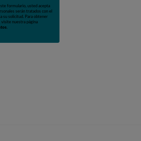
este formulario, usted acepta
rsonales serán tratados con el
a su solicitud. Para obtener
 visite nuestra página
atos
.