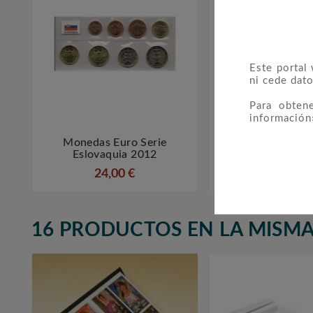
Este portal
ni cede dato
Para obten
información
Monedas Euro Serie
FILOBER Color



Eslovaquia 2012
2021 Parcial Si
24,00 €
50,00 €
16 PRODUCTOS EN LA MISMA