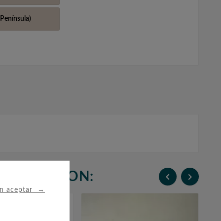
Península)
N COMPRARON:


→
in aceptar