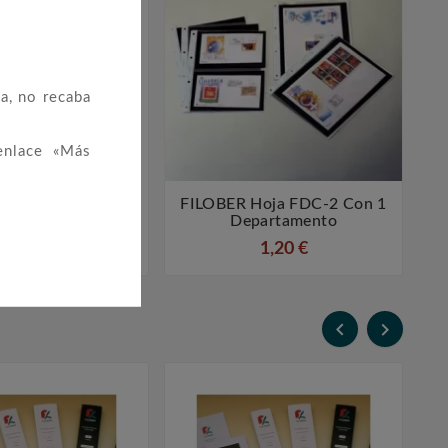
a, no recaba
enlace «Más
R Color ESPAÑA
FILOBER Hoja FDC-2 Con 1




s Rey Sin Montar.
Departamento
4,00 €
1,20 €

