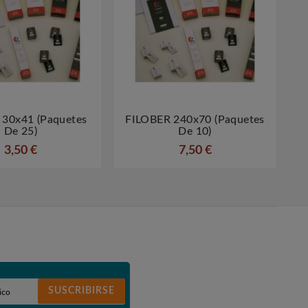
 30x41 (paquetes
FILOBER 240x70 (paquetes




De 25)
De 10)
3,50 €
7,50 €
SUSCRIBIRSE