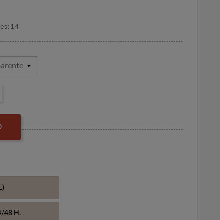
nes:14
O
L)
4/48 H.