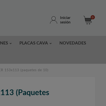
Iniciar
0
sesión
ONES
PLACAS CAVA
NOVEDADES
R 153x113 (paquetes de 10)
113 (paquetes