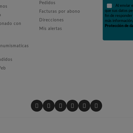
Pedidos
Al enviar 
omos
que sus datos pe
Facturas por abono
o
fin de responder 
Direcciones
más información,
ionado con
Protección de d
Mis alertas
numismaticas
ndidos
Web