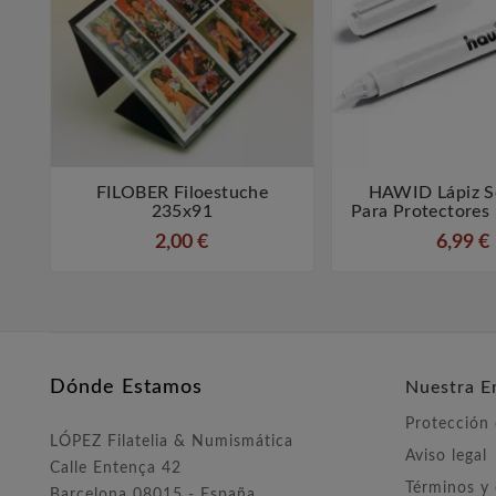
FILOBER Filoestuche
HAWID Lápiz S



235x91
Para Protectores 
2,00 €
6,99 €
Dónde Estamos
Nuestra E
Protección
LÓPEZ Filatelia & Numismática
Aviso legal
Calle Entença 42
Términos y
Barcelona 08015 - España