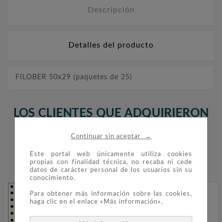
Descripción
Detalles del producto
FILOBER 50x29 (paquetes de 25)
LOS CLIENTES QUE ADQUIRIERON
ESTE PRODUCTO TAMBIÉN
→
Continuar sin aceptar
COMPRARON:
Este portal web únicamente utiliza cookies
propias con finalidad técnica, no recaba ni cede


datos de carácter personal de los usuarios sin su
conocimiento.
Para obtener más información sobre las cookies,
haga clic en el enlace «Más información».