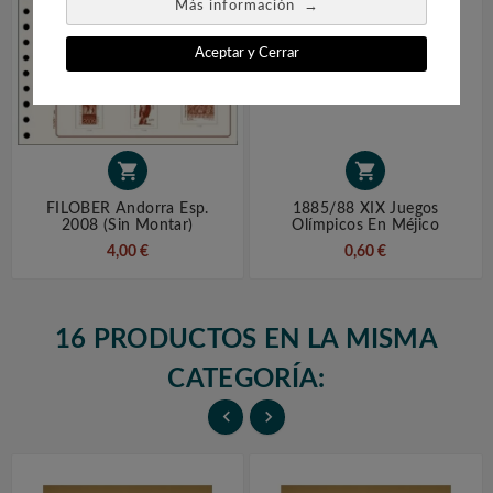
→
Más información
Aceptar y Cerrar


FILOBER Andorra Esp.
1885/88 XIX Juegos
2008 (sin Montar)
Olímpicos En Méjico
4,00 €
0,60 €
16 PRODUCTOS EN LA MISMA
CATEGORÍA:

