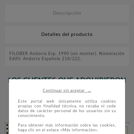
Descripción
Detalles del producto
FILOBER Andorra Esp. 1990 (sin montar). Númeración
Edifil: Andorra Española 218/222.
LOS CLIENTES QUE ADQUIRIERON
ESTE PRODUCTO TAMBIÉN
→
Continuar sin aceptar
COMPRARON:
Este portal web únicamente utiliza cookies
propias con finalidad técnica, no recaba ni cede
datos de carácter personal de los usuarios sin su


conocimiento.
Para obtener más información sobre las cookies,
haga clic en el enlace «Más información».