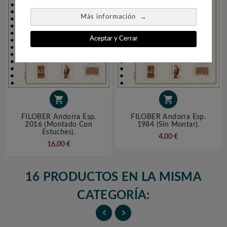
→
Más información
Aceptar y Cerrar


FILOBER Andorra Esp.
FILOBER Andorra Esp.
2016 (montado Con
1984 (sin Montar).
Estuches).
4,00 €
16,00 €
16 PRODUCTOS EN LA MISMA
CATEGORÍA:

