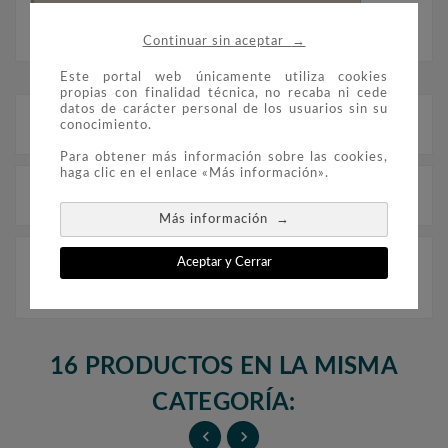
Envio Gratis Más De 100€
(Península)
→
Continuar sin aceptar
Este portal web únicamente utiliza cookies
propias con finalidad técnica, no recaba ni cede
datos de carácter personal de los usuarios sin su
Descripción
conocimiento.
Para obtener más información sobre las cookies,
haga clic en el enlace «Más información».
Detalles del producto
→
Más información
FILOBER Color Andorra Esp. 1943 Beneficencia (sin
Aceptar y Cerrar
montar). Númeración Edifil: Andorra Española
Beneficencia 7/12.
16 PRODUCTOS EN LA MISMA
CATEGORÍA:

