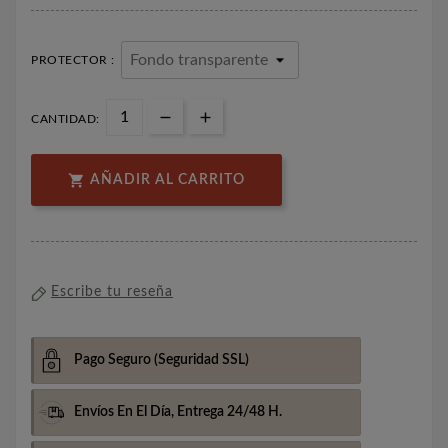
PROTECTOR :
CANTIDAD:

AÑADIR AL CARRITO
Escribe tu reseña
Pago Seguro
(Seguridad SSL)
Envíos En El Día,
Entrega 24/48 H.