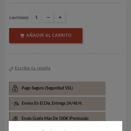
CANTIDAD:

AÑADIR AL CARRITO
Escribe tu reseña
Pago Seguro
(Seguridad SSL)
Envíos En El Día,
Entrega 24/48 H.
Envio Gratis Más De 100€
(Península)