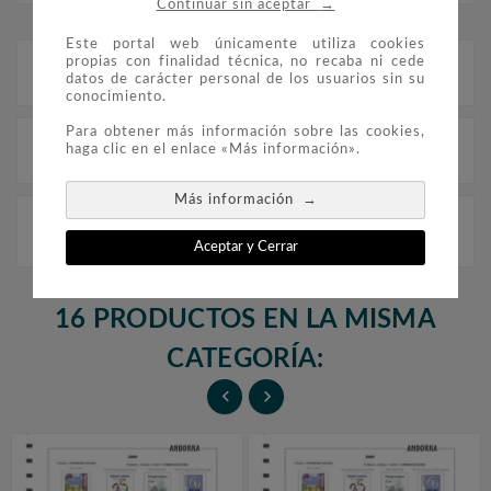
→
Continuar sin aceptar
Este portal web únicamente utiliza cookies
propias con finalidad técnica, no recaba ni cede
Descripción
datos de carácter personal de los usuarios sin su
conocimiento.
Para obtener más información sobre las cookies,
Detalles del producto
haga clic en el enlace «Más información».
→
Más información
FILOBER Color Andorra Esp. 1966-1972 (sin montar).
Númeración Edifil: Andorra Española 68/84.
Aceptar y Cerrar
16 PRODUCTOS EN LA MISMA
CATEGORÍA:

