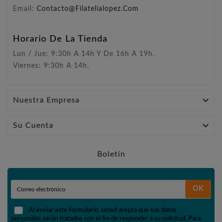
Email:
Contacto@filatelialopez.com
Horario De La Tienda
Lun / Jue: 9:30h A 14h Y De 16h A 19h.
Viernes: 9:30h A 14h.

Nuestra Empresa

Su Cuenta
Boletín
OK
Al enviar este formulario, usted acepta que sus datos
personales serán tratados con el fin de responder a su solicitud. Para