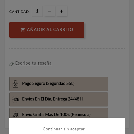
CANTIDAD:

AÑADIR AL CARRITO
Escribe tu reseña
Pago Seguro
(Seguridad SSL)
Envíos En El Día,
Entrega 24/48 H.
Envio Gratis Más De 100€
(Península)
→
Continuar sin aceptar