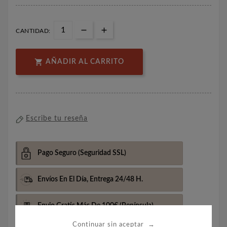
CANTIDAD:

AÑADIR AL CARRITO
Escribe tu reseña
Pago Seguro
(Seguridad SSL)
Envíos En El Día,
Entrega 24/48 H.
Envio Gratis Más De 100€
(Península)
→
Continuar sin aceptar