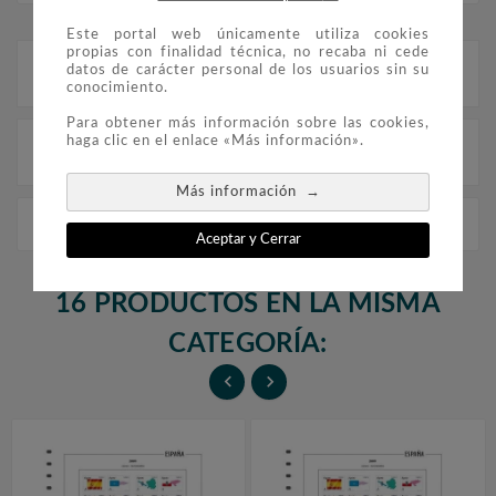
Este portal web únicamente utiliza cookies
propias con finalidad técnica, no recaba ni cede
datos de carácter personal de los usuarios sin su
Descripción
conocimiento.
Para obtener más información sobre las cookies,
haga clic en el enlace «Más información».
Detalles del producto
→
Más información
FILOBER Color ESPAÑA 1995/01 parcial sin montar
Aceptar y Cerrar
16 PRODUCTOS EN LA MISMA
CATEGORÍA:

