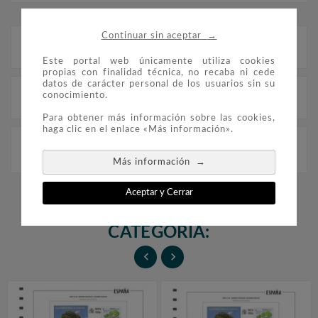
→
Continuar sin aceptar
Descripción
Este portal web únicamente utiliza cookies
propias con finalidad técnica, no recaba ni cede
datos de carácter personal de los usuarios sin su
conocimiento.
Detalles del producto
Para obtener más información sobre las cookies,
haga clic en el enlace «Más información».
FILOBER Color ESPAÑA E. Postales (1973-2010) sin
montar. El grupo contiene 45 hojas.
→
Más información
Aceptar y Cerrar
16 PRODUCTOS EN LA MISMA
CATEGORÍA:

