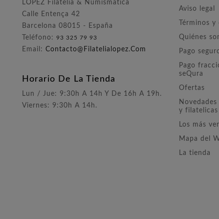
LÓPEZ Filatelia & Numismática
Aviso legal
Calle Entença 42
Términos y
Barcelona 08015 - España
Quiénes s
Teléfono:
93 325 79 93
Email:
Contacto@filatelialopez.com
Pago segur
Pago fracc
seQura
Horario De La Tienda
Ofertas
Lun / Jue: 9:30h A 14h Y De 16h A 19h.
Novedades 
Viernes: 9:30h A 14h.
y filatelicas
Los más ve
Mapa del 
La tienda