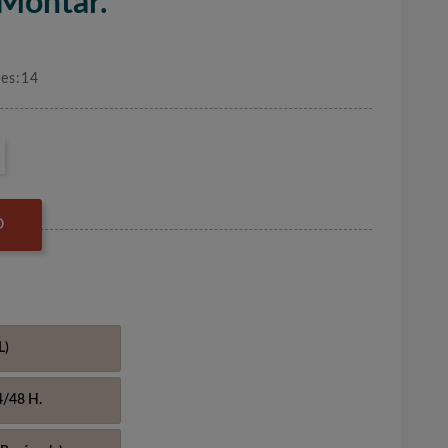
 Montar.
nes:14
O
L)
4/48 H.