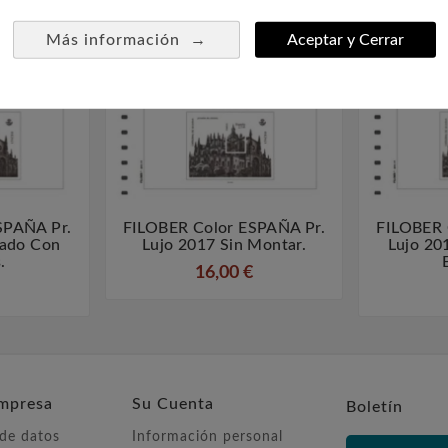
→
Más información
Aceptar y Cerrar
SPAÑA Pr.
FILOBER Color ESPAÑA Pr.
FILOBER 



tado Con
Lujo 2017 Sin Montar.
Lujo 20
.
16,00 €
mpresa
Su Cuenta
Boletín
 de datos
Información personal