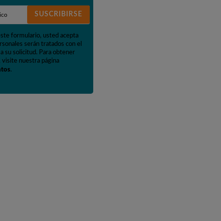
SUSCRIBIRSE
este formulario, usted acepta
rsonales serán tratados con el
a su solicitud. Para obtener
 visite nuestra página
atos
.