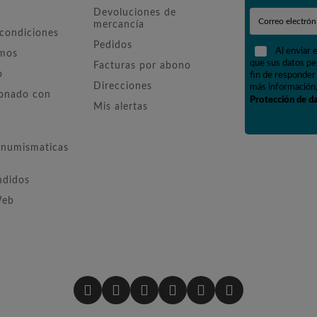
Devoluciones de
mercancía
 condiciones
Pedidos
Al enviar 
omos
que sus datos pe
Facturas por abono
o
fin de responder 
Direcciones
más información,
ionado con
Protección de d
Mis alertas
numismaticas
ndidos
Web