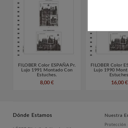
FILOBER Color ESPAÑA Pr.
FILOBER Color E



Lujo 1991 Montado Con
Lujo 1990 Mon
Estuches.
Estuches
8,00 €
16,00 €
Dónde Estamos
Nuestra E
Protección