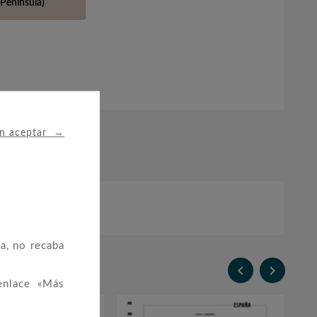
Península)
→
in aceptar
a, no recaba


enlace «Más