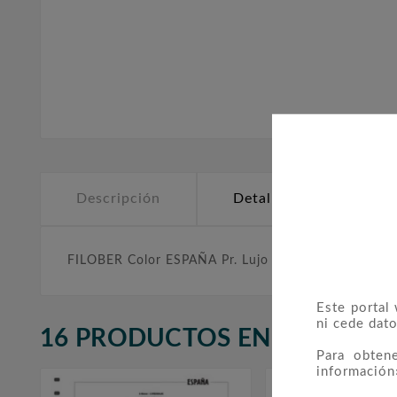
Descripción
Detalles del producto
FILOBER Color ESPAÑA Pr. Lujo (2002) sin montar. N
Este portal
ni cede dato
16 PRODUCTOS EN LA MISMA
Para obten
información