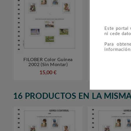
Este portal
ni cede dato
Para obten
información
FILOBER Color Guinea
FILOBER Color



2002 (sin Montar)
2005 (sin Mo
15,00 €
10,00 €
16 PRODUCTOS EN LA MISMA