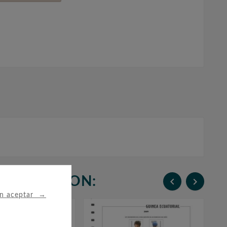
N COMPRARON:


→
in aceptar