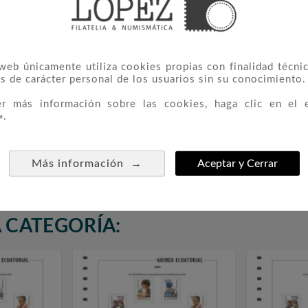
 web únicamente utiliza cookies propias con finalidad técnic
s de carácter personal de los usuarios sin su conocimiento.
er más información sobre las cookies, haga clic en el 
».
 Guinea
FILOBER Color Guinea
FILOBE



ntar)
2010 (sin Montar)
1968/20
→
Más información
Aceptar y Cerrar
10,00 €
 CATEGORÍA: