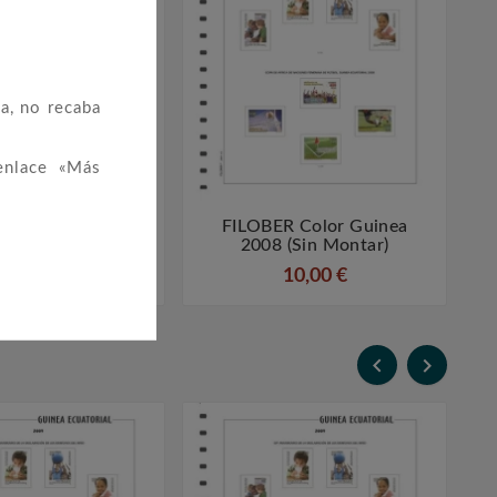
a, no recaba
enlace «Más
R Color Guinea
FILOBER Color Guinea




15 (sin Montar)
2008 (sin Montar)
295,00 €
10,00 €

