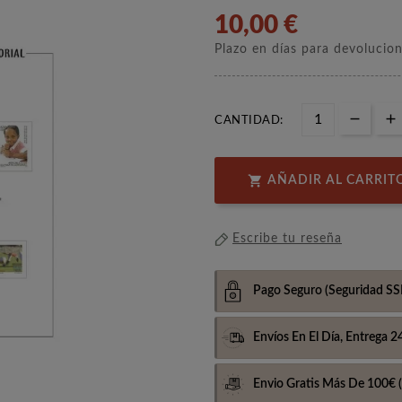
10,00 €
Plazo en días para devolucio
CANTIDAD:

AÑADIR AL CARRIT
Escribe tu reseña
Pago Seguro
(Seguridad SS
Envíos En El Día,
Entrega 2
Envio Gratis Más De 100€
(