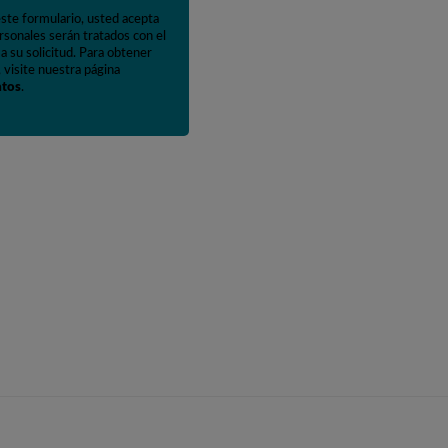
este formulario, usted acepta
rsonales serán tratados con el
a su solicitud. Para obtener
 visite nuestra página
atos
.