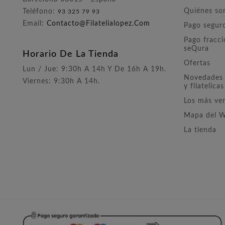
Quiénes s
Teléfono:
93 325 79 93
Email:
Contacto@filatelialopez.com
Pago segur
Pago fracc
seQura
Horario De La Tienda
Ofertas
Lun / Jue: 9:30h A 14h Y De 16h A 19h.
Novedades 
Viernes: 9:30h A 14h.
y filatelicas
Los más ve
Mapa del 
La tienda