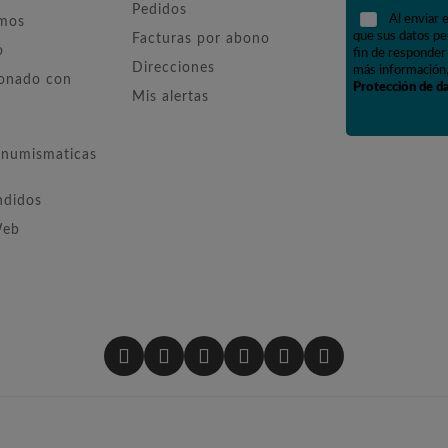
Pedidos
Al enviar 
omos
que sus datos pe
Facturas por abono
o
fin de responder 
Direcciones
más información,
ionado con
Protección de d
Mis alertas
numismaticas
ndidos
Web