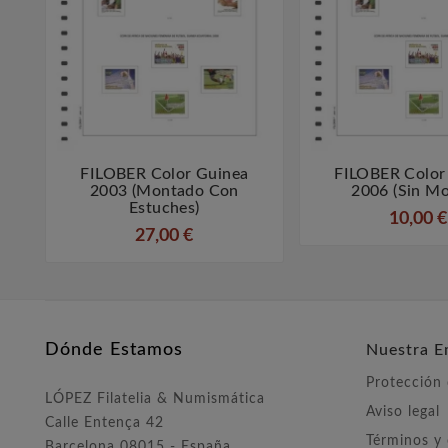
FILOBER Color Guinea
FILOBER Color



2003 (montado Con
2006 (sin Mo
Estuches)
10,00 €
27,00 €
Dónde Estamos
Nuestra E
Protección
LÓPEZ Filatelia & Numismática
Aviso legal
Calle Entença 42
Términos y
Barcelona 08015 - España