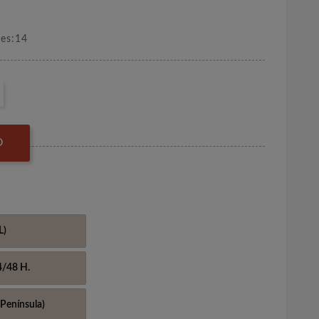
nes:14
O
L)
4/48 H.
Península)