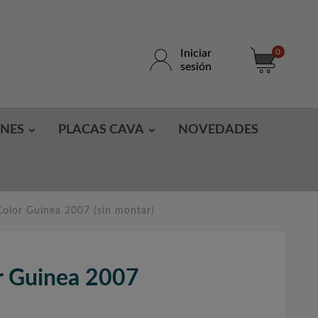
Iniciar
0
sesión
ONES
PLACAS CAVA
NOVEDADES
olor Guinea 2007 (sin montar)
r Guinea 2007