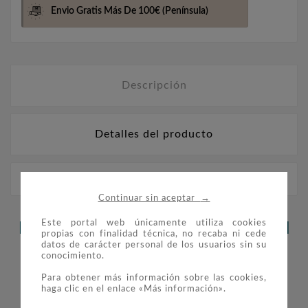
Envio Gratis Más De 100€
(Península)
Descripción
Detalles del producto
FILOBER sellos ESPAÑA 1969 montado con estuches.
→
Continuar sin aceptar
Este portal web únicamente utiliza cookies
LOS CLIENTES QUE ADQUIRIERON
propias con finalidad técnica, no recaba ni cede
datos de carácter personal de los usuarios sin su
ESTE PRODUCTO TAMBIÉN
conocimiento.
COMPRARON:
Para obtener más información sobre las cookies,
haga clic en el enlace «Más información».

