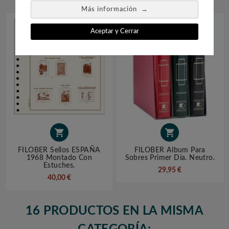
→
Más información
Aceptar y Cerrar


FILOBER Sellos ESPAÑA
FILOBER Album Para
1968 Montado Con
Sobres Primer Día. Neutro.
Estuches.
29,95 €
40,00 €
16 PRODUCTOS EN LA MISMA