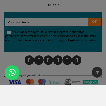
Boletín
OK
Al enviar este formulario, usted acepta que sus datos
personales serán tratados con el fin de responder a su solicitud. Para
obtener más información, visite nuestra página
Protección de datos
.
© 2002 - Tienda De Numismática Y Filatelia López