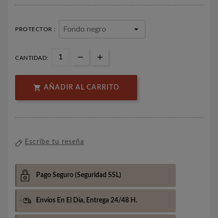
PROTECTOR :
CANTIDAD:

AÑADIR AL CARRITO
Escribe tu reseña
Pago Seguro
(Seguridad SSL)
Envíos En El Día,
Entrega 24/48 H.