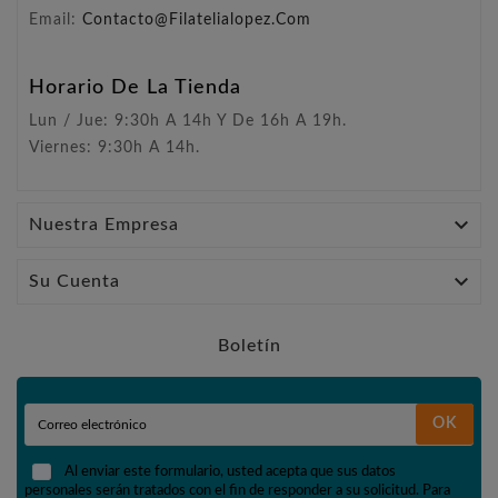
Email:
Contacto@filatelialopez.com
Horario De La Tienda
Lun / Jue: 9:30h A 14h Y De 16h A 19h.
Viernes: 9:30h A 14h.

Nuestra Empresa

Su Cuenta
Boletín
OK
Al enviar este formulario, usted acepta que sus datos
personales serán tratados con el fin de responder a su solicitud. Para