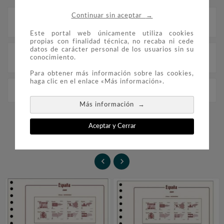
→
Continuar sin aceptar
Descripción
Este portal web únicamente utiliza cookies
propias con finalidad técnica, no recaba ni cede
datos de carácter personal de los usuarios sin su
Detalles del producto
conocimiento.
Para obtener más información sobre las cookies,
haga clic en el enlace «Más información».
FILOBER sellos ESPAÑA 1986 sin montar
→
Más información
16 PRODUCTOS EN LA MISMA
Aceptar y Cerrar
CATEGORÍA:

