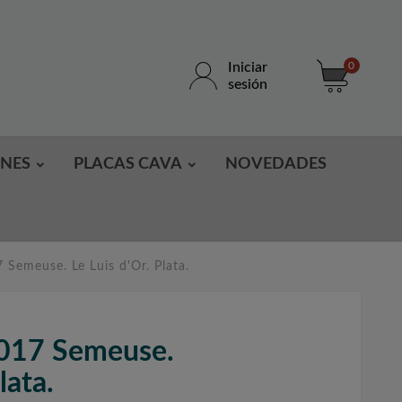
Iniciar
0
sesión
ONES
PLACAS CAVA
NOVEDADES
 Semeuse. Le Luis d'Or. Plata.
2017 Semeuse.
lata.