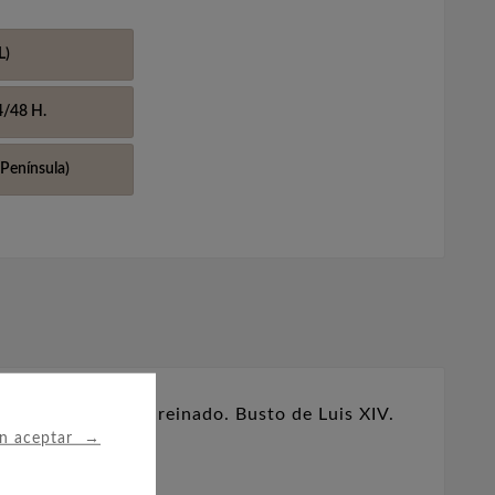
L)
4/48 H.
Península)
acuñada durante su reinado.
Busto de Luis XIV.
→
in aceptar