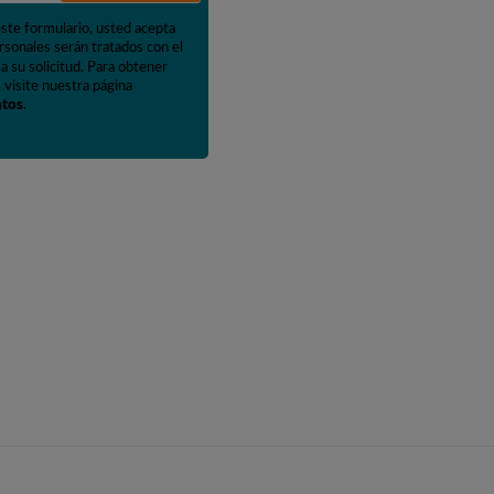
este formulario, usted acepta
rsonales serán tratados con el
a su solicitud. Para obtener
 visite nuestra página
atos
.