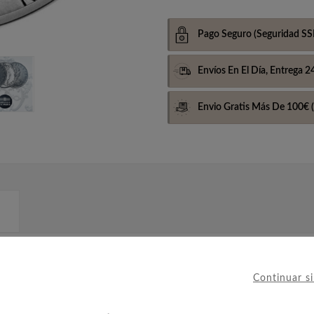
Pago Seguro
(Seguridad SS
Envíos En El Día,
Entrega 2
Envio Gratis Más De 100€
(
l anverso y reverso de una moneda original de Luis XIII 
Continuar s
as francesas en la batalla de Fontenoy.