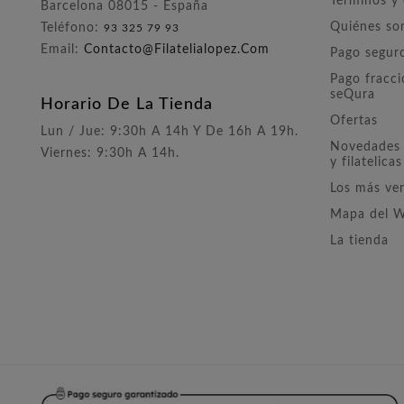
Términos y
Barcelona 08015 - España
Quiénes s
Teléfono:
93 325 79 93
Email:
Contacto@filatelialopez.com
Pago segur
Pago fracc
seQura
Horario De La Tienda
Ofertas
Lun / Jue: 9:30h A 14h Y De 16h A 19h.
Novedades 
Viernes: 9:30h A 14h.
y filatelicas
Los más ve
Mapa del 
La tienda