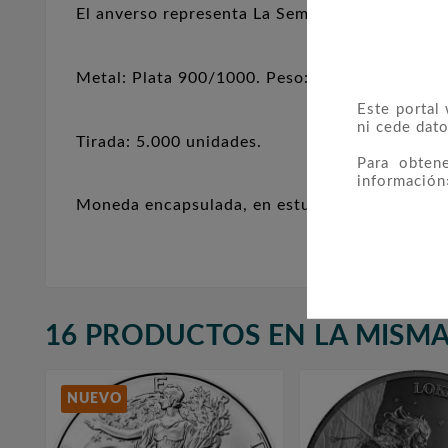
El anverso representa La Sembradora de Roty, 
Metal: Plata 900/1000. Peso: 22,20 g. Diámetr
Este portal
ni cede dato
Tirada: 5.000 unidades.
Para obten
información
Moneda encapsulada, en estuche original, con c
16 PRODUCTOS EN LA MISMA
NUEVO