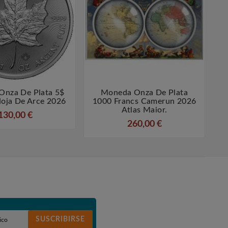
Onza De Plata 5$
Moneda Onza De Plata
M




oja De Arce 2026
1000 Francs Camerun 2026
Atlas Maior.
130,00 €
260,00 €
SUSCRIBIRSE