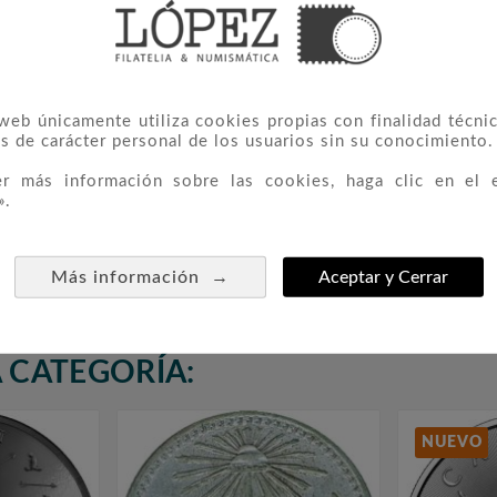
figura emblemática de la historia numismática Francesa.
o : 37 mm.
 web únicamente utiliza cookies propias con finalidad técnic
s de carácter personal de los usuarios sin su conocimiento.
er más información sobre las cookies, haga clic en el 
».
artón exterior y certificado.
→
Más información
Aceptar y Cerrar
 CATEGORÍA:
NUEVO