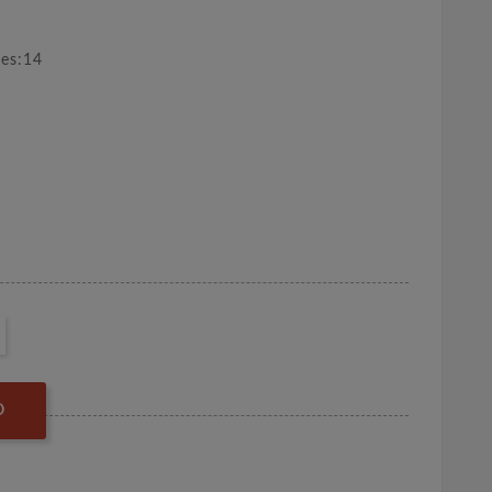
nes:14
O