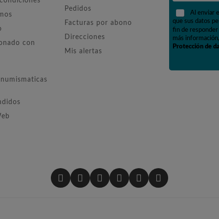
 condiciones
Pedidos
Al enviar 
omos
que sus datos pe
Facturas por abono
o
fin de responder 
Direcciones
más información,
ionado con
Protección de d
Mis alertas
numismaticas
ndidos
Web