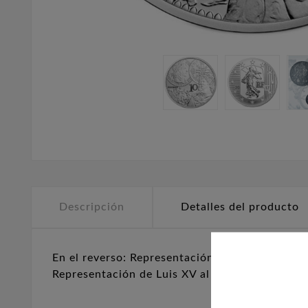
Descripción
Detalles del producto
En el reverso: Representación de Luis XIII en e
Representación de Luis XV al mando de las trop