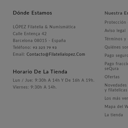
Dónde Estamos
Nuestra E
Protección
LÓPEZ Filatelia & Numismática
Aviso legal
Calle Entença 42
Términos y
Barcelona 08015 - España
Quiénes s
Teléfono:
93 325 79 93
Email:
Contacto@filatelialopez.com
Pago segur
Pago fracc
seQura
Horario De La Tienda
Ofertas
Lun / Jue: 9:30h A 14h Y De 16h A 19h.
Novedades 
Viernes: 9:30h A 14h.
y filatelicas
Los más ve
Mapa del 
La tienda