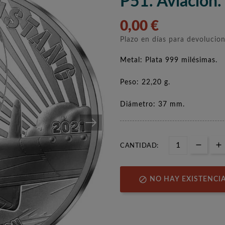
P51. Aviación.
0,00 €
Plazo en días para devolucio
Metal: Plata 999 milésimas.
Peso: 22,20 g.
Diámetro: 37 mm.
CANTIDAD:

NO HAY EXISTENCI