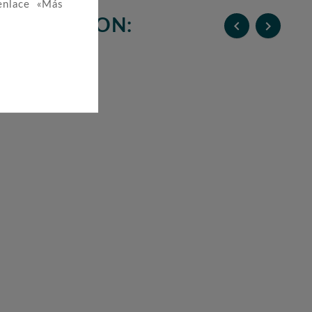
enlace «Más
N COMPRARON:

