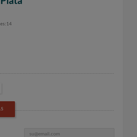
 Plata
nes:14
AS