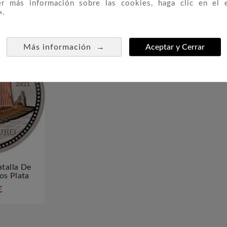
er más información sobre las cookies, haga clic en el 
».
IERON ESTE PRODUCTO TAMBIÉ
→
Más información
Aceptar y Cerrar
talla De

os Plata
€