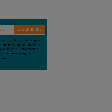
SUSCRIBIRSE
este formulario, usted acepta
rsonales serán tratados con el
a su solicitud. Para obtener
 visite nuestra página
atos
.