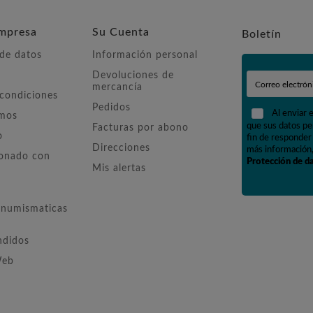
mpresa
Su Cuenta
Boletín
 de datos
Información personal
Devoluciones de
mercancía
 condiciones
Pedidos
Al enviar 
omos
que sus datos pe
Facturas por abono
o
fin de responder 
Direcciones
más información,
ionado con
Protección de d
Mis alertas
numismaticas
ndidos
Web