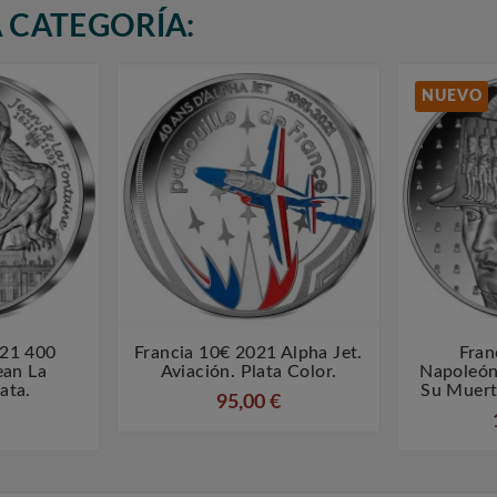
 CATEGORÍA:
NUEVO
021 400
Francia 10€ 2021 Alpha Jet.
Fran



ean La
Aviación. Plata Color.
Napoleón
ata.
Su Muert
95,00 €