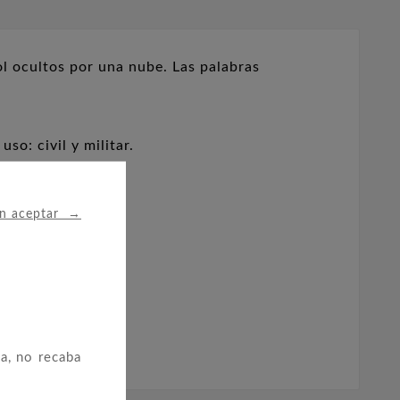
l ocultos por una nube. Las palabras
so: civil y militar.
→
in aceptar
a, no recaba