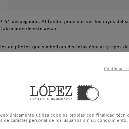
-51 despegando. Al fondo, podemos ver los rayos del so
abricante de este avión.
les de pilotos que simbolizan distintas épocas y tipos de u
 22,20 g. Diámetro: 37 mm.
Continuar s
ón exterior y certificado.
 web únicamente utiliza cookies propias con finalidad técnic
s de carácter personal de los usuarios sin su conocimiento.