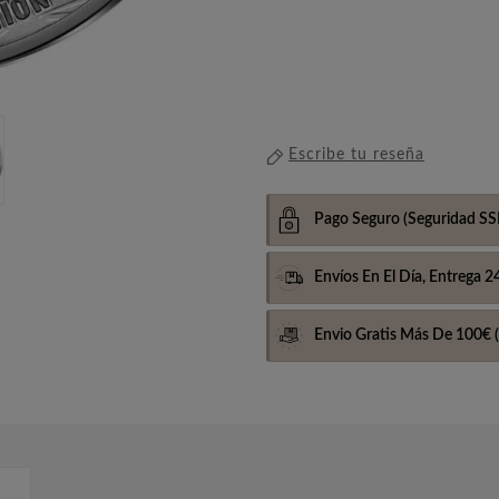
Escribe tu reseña
Pago Seguro
(Seguridad SS
Envíos En El Día,
Entrega 2
Envio Gratis Más De 100€
(