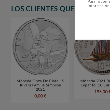
Para obten
información
LOS CLIENTES QUE ADQUIR
Moneda Onza De Plata 1$
Moneda 2021 Ba



Tuvalu Familia Simpson
Lepanto. 10 Eur
2021
195,00 
0,00 €