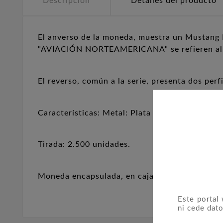
Descripción
Detalles del producto
El anverso de la moneda, muestra un Mustang P
"AVIACIÓN NORTEAMERICANA" se refieren al f
El reverso, común a la serie, presenta dos perfi
Características: Metal: Plata 999/1000. Peso:
Tirada: 2.500 unidades.
Moneda encapsulada, en caja original, con cart
Este portal
ni cede dato