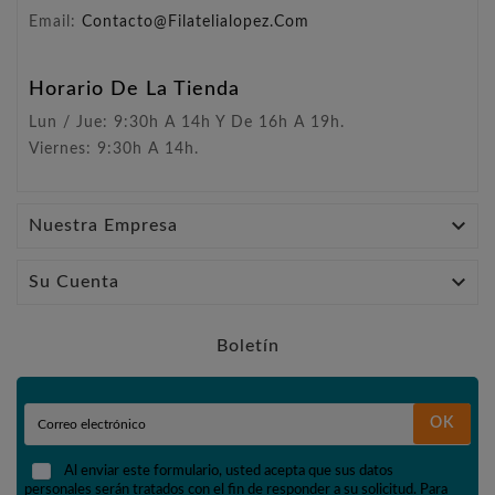
Email:
Contacto@filatelialopez.com
Horario De La Tienda
Lun / Jue: 9:30h A 14h Y De 16h A 19h.
Viernes: 9:30h A 14h.

Nuestra Empresa

Su Cuenta
Boletín
OK
Al enviar este formulario, usted acepta que sus datos
personales serán tratados con el fin de responder a su solicitud. Para