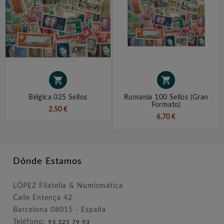


Bélgica 025 Sellos
Rumania 100 Sellos (gran
Formato)
2,50 €
6,70 €
Dónde Estamos
LÓPEZ Filatelia & Numismática
Calle Entença 42
Barcelona 08015 - España
Teléfono:
93 325 79 93