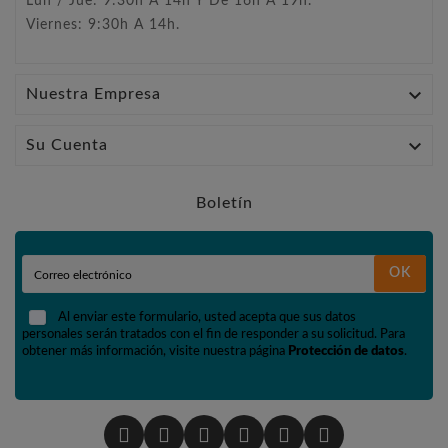
Lun / Jue: 9:30h A 14h Y De 16h A 19h.
Viernes: 9:30h A 14h.

Nuestra Empresa

Su Cuenta
Boletín
OK
Al enviar este formulario, usted acepta que sus datos
personales serán tratados con el fin de responder a su solicitud. Para
obtener más información, visite nuestra página
Protección de datos
.