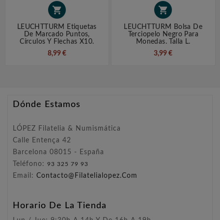


LEUCHTTURM Etiquetas
LEUCHTTURM Bolsa De
De Marcado Puntos,
Terciopelo Negro Para
Círculos Y Flechas X10.
Monedas. Talla L.
8,99 €
3,99 €
Dónde Estamos
LÓPEZ Filatelia & Numismática
Calle Entença 42
Barcelona 08015 - España
Teléfono:
93 325 79 93
Email:
Contacto@filatelialopez.com
Horario De La Tienda