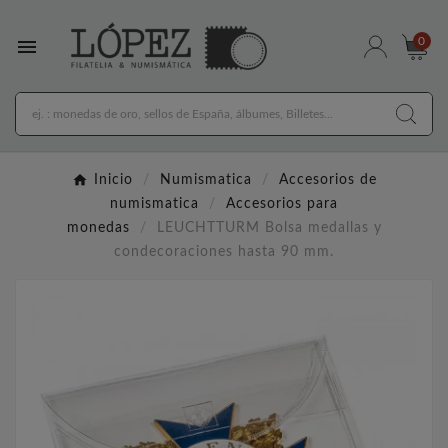

0
Inicio
Numismatica
Accesorios de
numismatica
Accesorios para
monedas
LEUCHTTURM Bolsa medallas y
condecoraciones hasta 90 mm.