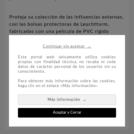
Proteja su colección de las influencias externas,
con las bolsas protectoras de Leuchtturm,
fabricadas con una película de PVC rígido
transparente y sin plastificantes.
→
Continuar sin aceptar
Este portal web únicamente utiliza cookies
Las bolsas de protección son ideales para
propias con finalidad técnica, no recaba ni cede
objetos de colección de hasta 90 mm de
datos de carácter personal de los usuarios sin su
conocimiento.
diámetro.
Para obtener más información sobre las cookies,
haga clic en el enlace «Más información».
Paquete de 50 bolsitas.
→
Más información
Ref. 364999
Aceptar y Cerrar