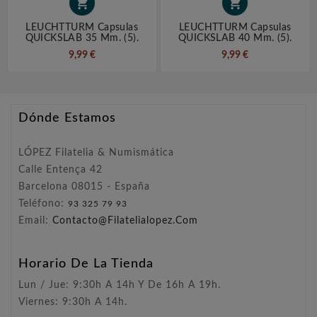


LEUCHTTURM Capsulas
LEUCHTTURM Capsulas
QUICKSLAB 35 Mm. (5).
QUICKSLAB 40 Mm. (5).
9,99 €
9,99 €
Dónde Estamos
LÓPEZ Filatelia & Numismática
Calle Entença 42
Barcelona 08015 - España
Teléfono:
93 325 79 93
Email:
Contacto@filatelialopez.com
Horario De La Tienda
Lun / Jue: 9:30h A 14h Y De 16h A 19h.
Viernes: 9:30h A 14h.