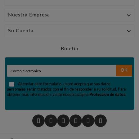

Nuestra Empresa

Su Cuenta
Boletín
OK
Al enviar este formulario, usted acepta que sus datos
personales serán tratados con el fin de responder a su solicitud. Para
obtener más información, visite nuestra página
Protección de datos
.