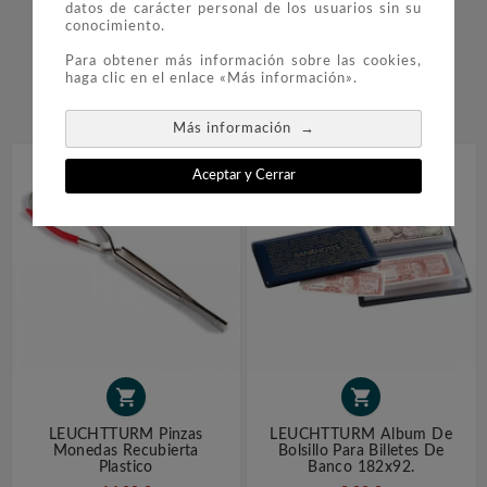
datos de carácter personal de los usuarios sin su
ESTE PRODUCTO TAMBIÉN
conocimiento.
Para obtener más información sobre las cookies,
COMPRARON:
haga clic en el enlace «Más información».


→
Más información
Aceptar y Cerrar


LEUCHTTURM Pinzas
LEUCHTTURM Album De
Monedas Recubierta
Bolsillo Para Billetes De
Plastico
Banco 182x92.