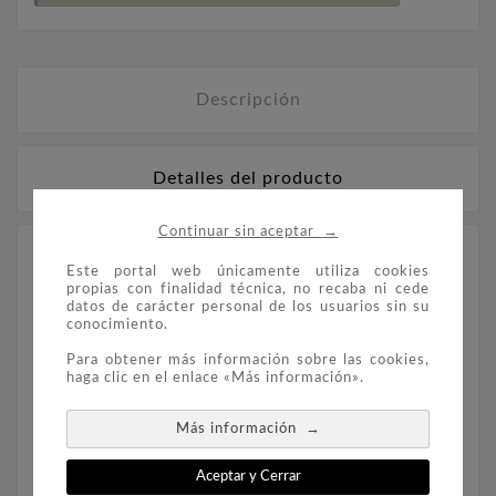
Descripción
Detalles del producto
→
Continuar sin aceptar
LEUCHTTURM Suplemento sellos de España año
Este portal web únicamente utiliza cookies
1936 a 1949, montado con estuches
propias con finalidad técnica, no recaba ni cede
transparentes.
datos de carácter personal de los usuarios sin su
conocimiento.
Para obtener más información sobre las cookies,
Para los álbumes LEUCHTTURM formato 270 x
haga clic en el enlace «Más información».
297 mm, perforación de 13 agujeros
→
Más información
Aceptar y Cerrar