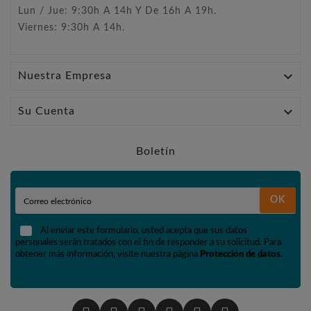
Lun / Jue: 9:30h A 14h Y De 16h A 19h.
Viernes: 9:30h A 14h.

Nuestra Empresa

Su Cuenta
Boletín
OK
Al enviar este formulario, usted acepta que sus datos
personales serán tratados con el fin de responder a su solicitud. Para
obtener más información, visite nuestra página
Protección de datos
.