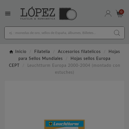

0
Inicio
Filatelia
Accesorios filatelicos
Hojas
para Sellos Mundiales
Hojas sellos Europa
CEPT
Leuchtturm Europa 2000-2004 (montado con
estuches)