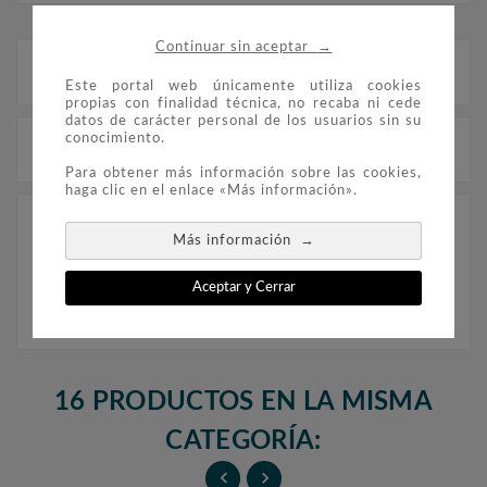
→
Continuar sin aceptar
Descripción
Este portal web únicamente utiliza cookies
propias con finalidad técnica, no recaba ni cede
datos de carácter personal de los usuarios sin su
conocimiento.
Detalles del producto
Para obtener más información sobre las cookies,
haga clic en el enlace «Más información».
Leuchtturm suplemento para sellos Tema Europa
→
Más información
año 2000 a 2004, montado con estuches
transparentes.
Aceptar y Cerrar
16 PRODUCTOS EN LA MISMA
CATEGORÍA:

