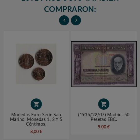
COMPRARON:




Monedas Euro Serie San
(1935/22/07) Madrid. 50
Marino. Monedas 1, 2 Y 5
Pesetas EBC.
Céntimos.
9,00 €
8,00 €