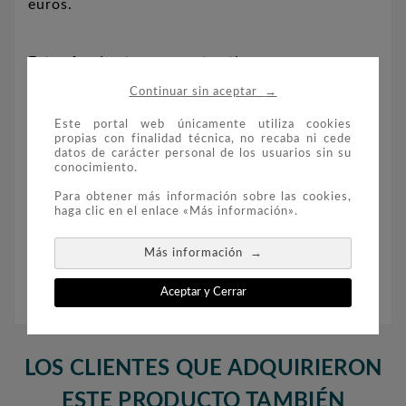
euros.
Estas fundas transparentes tienen
compartimentos de diferentes tamaños, que no
→
Continuar sin aceptar
contienen plastificantes ni ácidos y sirven para
Este portal web únicamente utiliza cookies
guardar y presentar sus monedas de forma
propias con finalidad técnica, no recaba ni cede
segura.
datos de carácter personal de los usuarios sin su
conocimiento.
Para obtener más información sobre las cookies,
Contenido: 5 hojas por paquete.
haga clic en el enlace «Más información».
→
Más información
REF. 308740
Aceptar y Cerrar
LOS CLIENTES QUE ADQUIRIERON
ESTE PRODUCTO TAMBIÉN