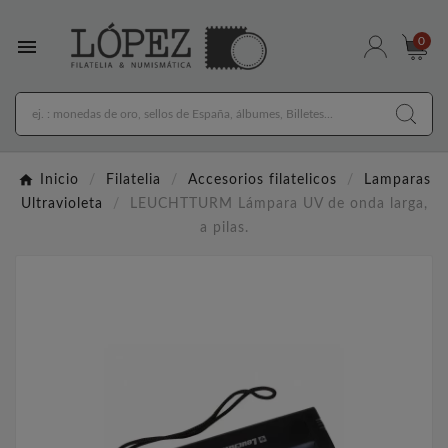

0
Inicio
Filatelia
Accesorios filatelicos
Lamparas
Ultravioleta
LEUCHTTURM Lámpara UV de onda larga,
a pilas.