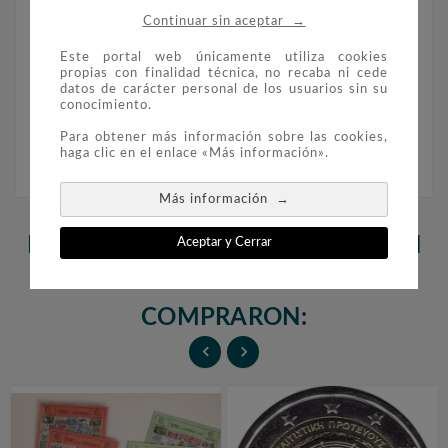
Para un control fiable de luminiscencia.
→
Continuar sin aceptar
Este portal web únicamente utiliza cookies
Medidas: 165x55x25mm
propias con finalidad técnica, no recaba ni cede
datos de carácter personal de los usuarios sin su
conocimiento.
Ref. 325773
Para obtener más información sobre las cookies,
haga clic en el enlace «Más información».
→
Más información
LOS CLIENTES QUE ADQUIRIERON
Aceptar y Cerrar
ESTE PRODUCTO TAMBIÉN
COMPRARON:

