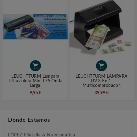


LEUCHTTURM Lámpara
LEUCHTTURM LAMPARA
Ultravioleta Mini L75 Onda
UV 3 En 1.
Larga.
Multicomprobador.
9,95 €
39,99 €
Dónde Estamos
LÓPEZ Filatelia & Numismática