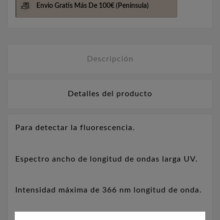
Envio Gratis Más De 100€
(Península)
Descripción
Detalles del producto
Para detectar la fluorescencia.
Espectro ancho de longitud de ondas larga UV.
Intensidad máxima de 366 nm longitud de onda.