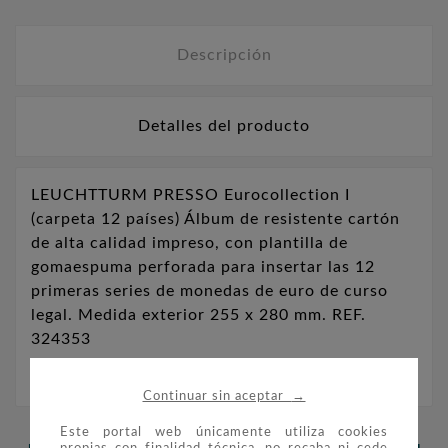
Descripción
Detalles del producto
LEUCHTTURM PRESSO Eurocollection I
(carpeta 12 países) Álbum de resistente cartón
de alta calidad impreso, con plantilla de
gomaespuma perforada para insertar las 12
primeras series de monedas de euro de curso
legal. Medida exterior 255 x 280 mm. REF.
324353
→
Continuar sin aceptar
Este portal web únicamente utiliza cookies